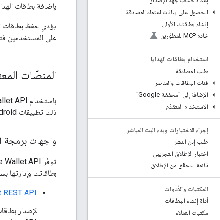
إعداد حساب جهة الإصدار
بإضافة بطاقات الهداي
الحصول على بيانات اعتماد المصادقة
إنشاء بطاقتك الأولى
خادم MCP للمطوّرين
على المستخدمين فتح تطبيق "محفظة Google" والتمرير السري
استخدام بطاقات الهدايا
طلب المصادقة
المنصّات المع
فئات البطاقات والعناصر
الإضافة إلى "محفظة Google"
الاستخدام المتقدّم
ذلك تطبيقات Android وفي أي مكان يتيح استخدام روابط تشعبية، مثل المواقع الإلكترونية والرسائل الإلكترونية والرسائل القصيرة.
إجراء الاختبارات وبدء البث المباشر
واجهات برمجة التط
طلب إذن النشر
اختبار الإطلاق التجريبي
قائمة التحقّق من الإطلاق
بطاقاتك وإدارتها بس
المكتبات والأدوات
t REST API
أداة إنشاء البطاقات
مكتبات العملاء