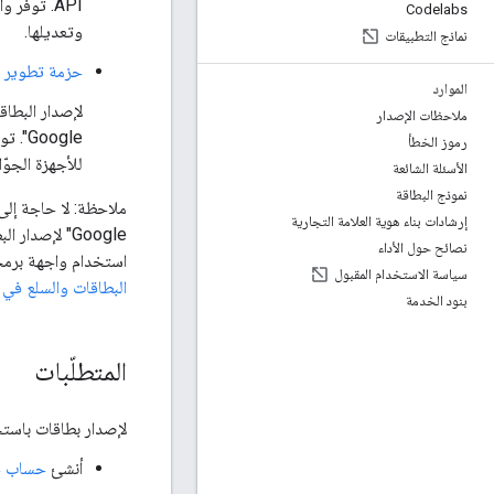
API. توفّ
Codelabs
وتعديلها.
نماذج التطبيقات
حزمة تطوير البرامج (SDK) لنظام التشغيل d
الموارد
ملاحظات الإصدار
رموز الخطأ
للأجهزة الجوّ
الأسئلة الشائعة
نموذج البطاقة
إرشادات بناء هوية العلامة التجارية
نصائح حول الأداء
استخدام واجهة برمجة التطبيقات REST API أو حزمة تطوير البرامج (DK
سياسة الاستخدام المقبول
البطاقات والسلع في JWT
بنود الخدمة
المتطلّبات
لإصدار بطاقات باستخدام Google Wallet API، عليك أولاً
أنشئ
حساب جهة إصدا