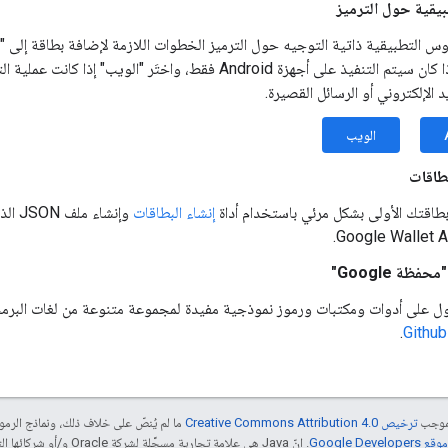
يقية حول الترميز
د الإلكتروني أو الرسائل القصيرة.
الويب
بطاقات
بطاقتك الأولى بشكل مرئي باستخدام أداة
إنشاء البطاقات
وإنشا
 على أدوات ومكتبات ورموز نموذجية مفيدة لمجموعة متنوعة من لغات البر
.
بموجب
ترخيص Creative Commons Attribution 4.0‏
ما لم يُنصّ على خلاف ذلك، ونماذج الر
Google Dev‏
. إنّ Java هي علامة تجارية مسجَّلة لشركة Oracle و/أو شركائها التابعين.