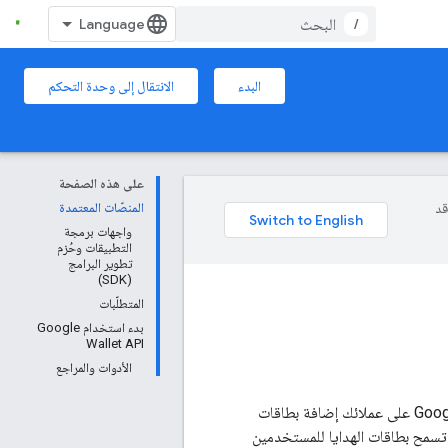
/
البدء
الانتقال إلى وحدة التحكم
على هذه الصفحة
وقد
المنصّات المعتمدة
واجهات برمجة
التطبيقات وحُزم
تطوير البرامج
(SDK)
المتطلّبات
بدء استخدام Google
Wallet API
الأدوات والمراجع
يمكنك الوصول بسرعة إلى بطاقات الهدايا باستخدام Google Wallet API. تسهِّل Google Wallet API على عملائك إضافة بطاقات
المناسب. تسمح بطاقات الهدايا للمستخدمين