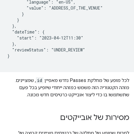
        "language": "en-US",

        "value": "ADDRESS_OF_THE_VENUE"

      }

    }

  },

  "dateTime": {

    "start": "2023-04-12T11:30"

  },

  "reviewStatus": "UNDER_REVIEW"

}

לכל מופע של מחלקת Passes נדרש מאפיין
id
, שמציינים.
מזהה הקטגוריה הזה משמש כמזהה ייחודי שיופיע בכל פעם
שתשתמשו בו כדי ליצור אובייקט כרטיסים חדש מכונה.
מסירות של אובייקטים
למרות שמופע של מחלקה של כרטיסים מציינים קבוצה של