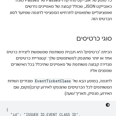
כל מופע של אובייקט מחלקה ו-Passes של Passes מוגדר
כאובייקט JSON, שכולל קבוצה של מאפיינים נדרשים
ואופציונליים שתואמים לתרחיש הספציפי לדוגמה שמיועד לסוג
הכרטיס הזה.
סוגי כרטיסים
הכיתה 'כרטיסים' היא תבנית משותפת שמשמשת ליצירת כרטיס
אחד או יותר שתונפק למשתמשים שלך. קטגוריית כרטיסים
מגדירה קבוצה משותפת של מאפיינים שתיכלל בכל האישורים
שמפנים אליו.
לדוגמה, במופע הבא של
EventTicketClass
מוגדרים השדות
המשותפים לכל הכרטיסים שהונפקו לאירוע קרוב(מקום, שם
האירוע, מנפיק, תאריך/שעה).
{

  "id": "ISSUER_ID.EVENT_CLASS_ID",
