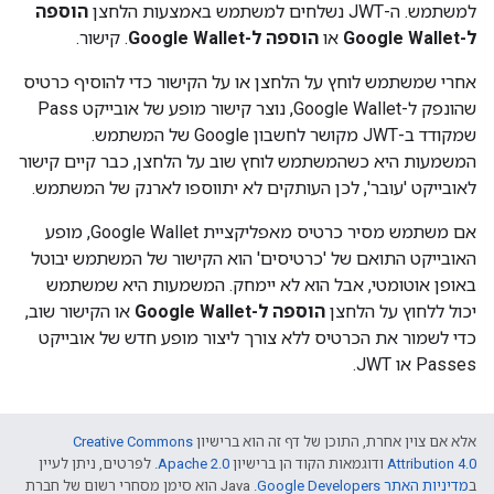
למשתמש. ה-JWT נשלחים למשתמש באמצעות הלחצן
הוספה
ל-Google Wallet
או
הוספה ל-Google Wallet
. קישור.
אחרי שמשתמש לוחץ על הלחצן או על הקישור כדי להוסיף כרטיס
שהונפק ל-Google Wallet, נוצר קישור מופע של אובייקט Pass
שמקודד ב-JWT מקושר לחשבון Google של המשתמש.
המשמעות היא כשהמשתמש לוחץ שוב על הלחצן, כבר קיים קישור
לאובייקט 'עובר', לכן העותקים לא יתווספו לארנק של המשתמש.
אם משתמש מסיר כרטיס מאפליקציית Google Wallet, מופע
האובייקט התואם של 'כרטיסים' הוא הקישור של המשתמש יבוטל
באופן אוטומטי, אבל הוא לא יימחק. המשמעות היא שמשתמש
יכול ללחוץ על הלחצן
הוספה ל-Google Wallet
או הקישור שוב,
כדי לשמור את הכרטיס ללא צורך ליצור מופע חדש של אובייקט
Passes או JWT.
אלא אם צוין אחרת, התוכן של דף זה הוא ברישיון
Creative Commons
Attribution 4.0
ודוגמאות הקוד הן ברישיון
Apache 2.0
. לפרטים, ניתן לעיין
ב
מדיניות האתר Google Developers‏
.‏ Java הוא סימן מסחרי רשום של חברת