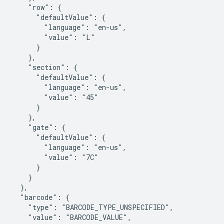
    "row": {

      "defaultValue": {

        "language": "en-us",

        "value": "L"

      }

    },

    "section": {

      "defaultValue": {

        "language": "en-us",

        "value": "45"

      }

    },

    "gate": {

      "defaultValue": {

        "language": "en-us",

        "value": "7C"

      }

    }

  },

  "barcode": {

    "type": "BARCODE_TYPE_UNSPECIFIED",

    "value": "BARCODE_VALUE",
