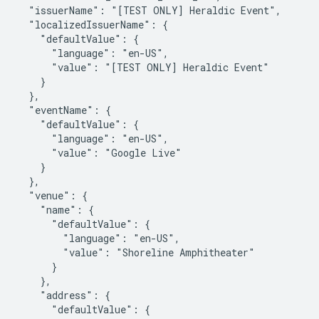
  "issuerName": "[TEST ONLY] Heraldic Event",

  "localizedIssuerName": {

    "defaultValue": {

      "language": "en-US",

      "value": "[TEST ONLY] Heraldic Event"

    }

  },

  "eventName": {

    "defaultValue": {

      "language": "en-US",

      "value": "Google Live"

    }

  },

  "venue": {

    "name": {

      "defaultValue": {

        "language": "en-US",

        "value": "Shoreline Amphitheater"

      }

    },

    "address": {

      "defaultValue": {
