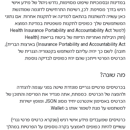
במדינות ובסמכויות שיפוט מסוימות, נדרש ניהול של מידע אישי
רגיש בדרך מסוימת. לכן, רשימת התרחישים לדוגמה שמודגשת
כאן עשויה להשתנות בהתאם למדינה או לתקנות אחרות. אם נתוני
המשתמשים שלך כפופים לתקנות משפטיות במדינת המוצא
(למשל Health Insurance Portability and Accountability Act
(חוק היבילות ואחריות הדיווח של ביטוח בריאות (Health
Insurance Portability and Accountability Act) בארצות הברית),
חובה). לשם כך יהיה עליהם להשתמש בקטגוריה הגנרית של
הכרטיס הפרטי וייתכן שהם יהיו כפופים לבדיקה נוספת.
מה שונה?
בכרטיסים פרטיים גנריים מוגדרת שיטה בפני עצמה להגדרה
ולהפצה של הכרטיס. כמפתח, אתה מגדיר את הפריסה והתוכן של
הכרטיס באסימון אינטרנט יחיד מסוג JSON ומופץ ישירות
למשתמש על מנת לשמור אותו ב-Wallet.
כרטיסים שמעבדים מידע אישי רגיש (שנקרא כרטיס פרטי גנרי)
עשויים להיות כפופים לאמצעי בקרה נוספים על הפרטיות במהלך