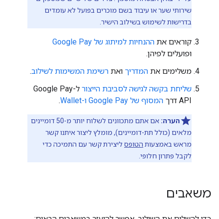
שירותי שער או עיבוד בשם מוכרים בפועל לא עומדים
בדרישות לשימוש בשילוב הישיר.
קוראים את
ההנחיות למיתוג של Google Pay
ופועלים לפיהן.
משלימים את
המדריך
ואת
רשימת המשימות לשילוב
.
שליחת בקשה לגישה לסביבת הייצור
ל-Google Pay
API דרך
המסוף של Google Pay ו-Wallet
.
הערה:
אם אתם מתכוונים לשלוח יותר מ-50 דומיינים
מלאים (כולל תת-דומיינים), מומלץ ליצור איתנו קשר
מראש באמצעות
הטופס
ליצירת קשר עם התמיכה כדי
לקבל פתרון חלופי.
משאבים
כדי להשלים את השילוב, אפשר להיעזר במשאבים הבאים: