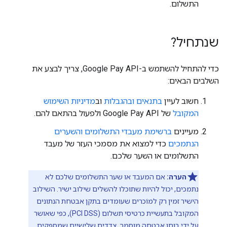
התשלום.
שנתחיל?
כדי להתחיל להשתמש ב-Google Pay API, צריך לבצע את
השלבים הבאים:
חשוב לעיין
בתנאים ובהגבלות
וב
מדיניות השימוש
המקובל
של Google Pay API ולפעול בהתאם להם.
מעיינים
ברשימת מעבדי התשלומים והשערים
הנתמכים
כדי למצוא את מסמכי העזר של מעבד
התשלומים או השער שלכם.
הערה:
אם המעבד או שער התשלומים שלכם לא
נתמכים, יכול להיות שתוכלו להשלים שילוב ישיר. השילוב
הישיר זמין רק למוֹכרים שעומדים בתקן אבטחת הנתונים
המקובל בתעשיית כרטיסי תשלום (PCI DSS), כפי שאושר
על ידי בוחן אבטחה מוסמך. צדדים שלישיים שמספקים