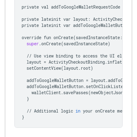
private
val
addToGoogleWalletRequestCode
=
100
private
lateinit
var
layout
:
ActivityCheckoutBi
private
lateinit
var
addToGoogleWalletButton
:
override
fun
onCreate
(
savedInstanceState
:
Bund
super
.
onCreate
(
savedInstanceState
)
//
Use
view
binding
to
access
the
UI
elements
layout
=
ActivityCheckoutBinding
.
inflate
(
layo
setContentView
(
layout
.
root
)
addToGoogleWalletButton
=
layout
.
addToGoogle
addToGoogleWalletButton
.
setOnClickListener
{
walletClient
.
savePasses
(
newObjectJson
,
thi
}
//
Additional
logic
in
your
onCreate
method
}