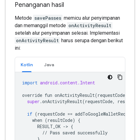
Penanganan hasil
Metode
savePasses
memicu alur penyimpanan
dan memanggil metode
onActivityResult
setelah alur penyimpanan selesai. Implementasi
onActivityResult
harus serupa dengan berikut
ini:
Kotlin
Java
import
android.content.Intent
override
fun
onActivityResult
(
requestCode
:
Int
super
.
onActivityResult
(
requestCode
,
resultCod
if
(
requestCode
==
addToGoogleWalletRequestC
when
(
resultCode
)
{
RESULT_OK
->
{
//
Pass
saved
successfully
}