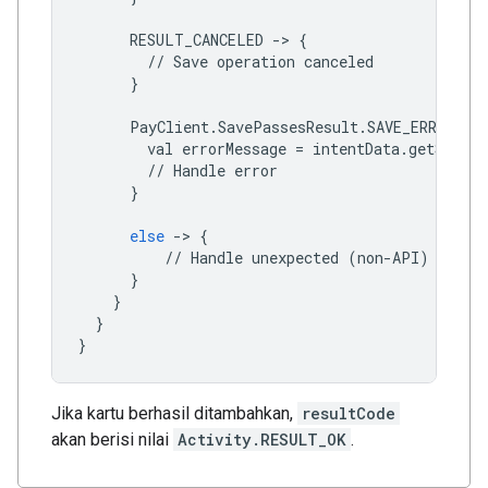
RESULT_CANCELED
->
{
//
Save
operation
canceled
}
PayClient
.
SavePassesResult
.
SAVE_ERROR
->
val
errorMessage
=
intentData
.
getString
//
Handle
error
}
else
->
{
//
Handle
unexpected
(
non
-
API
)
excep
}
}
}
}
Jika kartu berhasil ditambahkan,
resultCode
akan berisi nilai
Activity.RESULT_OK
.