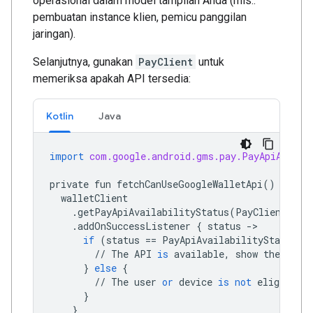
operasional dalam model tampilan Anda (mis.:
pembuatan instance klien, pemicu panggilan
jaringan).
Selanjutnya, gunakan
PayClient
untuk
memeriksa apakah API tersedia:
Kotlin
Java
import
com.google.android.gms.pay.PayApiAvaila
private
fun
fetchCanUseGoogleWalletApi
()
{
walletClient
.
getPayApiAvailabilityStatus
(
PayClient
.
Req
.
addOnSuccessListener
{
status
->
if
(
status
==
PayApiAvailabilityStatus
.
A
//
The
API
is
available
,
show
the
butt
}
else
{
//
The
user
or
device
is
not
eligible
f
}
}