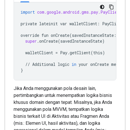
import
com.google.android.gms.pay.PayClient
private
lateinit
var
walletClient
:
PayClient
override
fun
onCreate
(
savedInstanceState
:
Bund
super
.
onCreate
(
savedInstanceState
)
walletClient
=
Pay
.
getClient
(
this
)
//
Additional
logic
in
your
onCreate
method
}
Jika Anda menggunakan pola desain lain,
pertimbangkan untuk menempatkan logika bisnis
khusus domain dengan tepat. Misalnya, jika Anda
menggunakan pola MVVM, tempatkan logika
bisnis terkait UI di Aktivitas atau Fragmen Anda
(mis.: Elemen UI, hasil aktivitas), dan logika