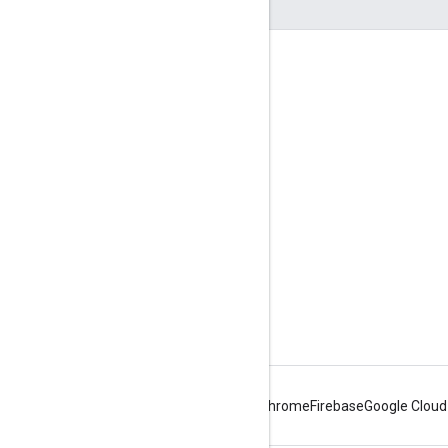
दर्शकों की दिलचस्पी से जुड़े आंकड़े
Google Developer Program
Google Developer Groups
Google Developer Experts
Accelerators
Google Cloud & NVIDIA
Android
Chrome
Firebase
Google Cloud