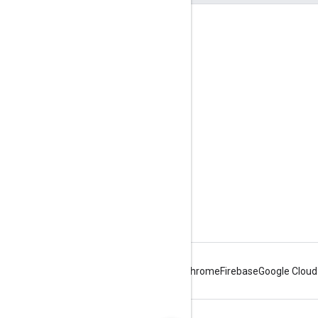
दर्शकों की दिलचस्पी से जुड़े आंकड़े
Google Developer Program
Google Developer Groups
Google Developer Experts
Accelerators
Google Cloud & NVIDIA
Android
Chrome
Firebase
Google Cloud