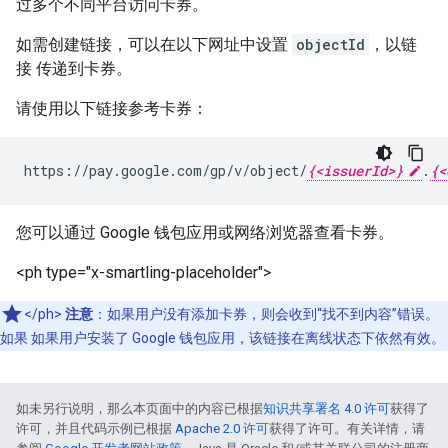
过多个不同平台访问卡券。
如需创建链接，可以在以下网址中设置
objectId
，以链
接 传递到卡券。
请使用以下链接参考卡券：
https://pay.google.com/gp/v/object/
{<issuerId>}
.
{<
您可以通过 Google 钱包应用或网络浏览器查看卡券。
<ph type="x-smartling-placeholder">
</ph>
注意
：如果用户没有添加卡券，则会收到“找不到内容”错误。
如果 如果用户安装了 Google 钱包应用，该链接在离线状态下依然有效。
如未另行说明，那么本页面中的内容已根据
知识共享署名 4.0 许可
获得了
许可，并且代码示例已根据
Apache 2.0 许可
获得了许可。有关详情，请