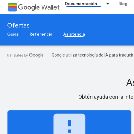
Documentación
Blog
Wallet
Ofertas
Guías
Referencia
Asistencia
Google utiliza tecnología de IA para traduci
A
Obtén ayuda con la inte
feedback