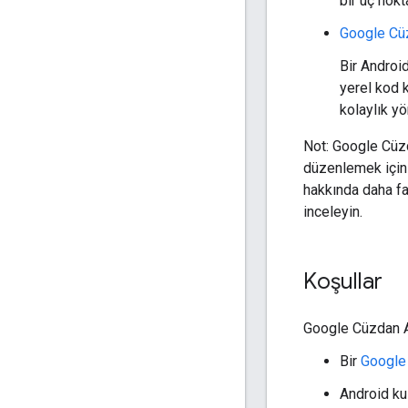
bir uç nokt
Google Cü
Bir Androi
yerel kod 
kolaylık yö
Not: Google Cüz
düzenlemek için 
hakkında daha fa
inceleyin.
Koşullar
Google Cüzdan AP
Bir
Google
Android kul