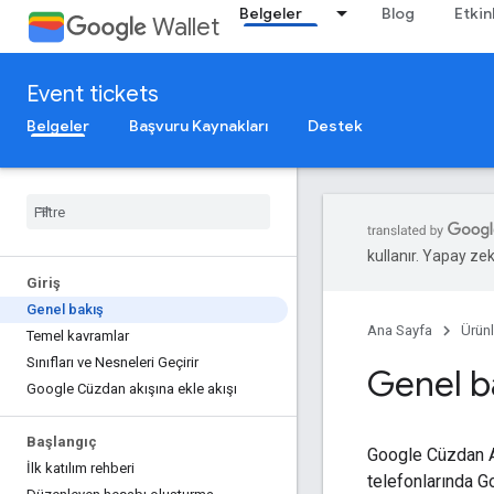
Belgeler
Blog
Etkin
Wallet
Event tickets
Belgeler
Başvuru Kaynakları
Destek
kullanır. Yapay zeka
Giriş
Genel bakış
Ana Sayfa
Ürünl
Temel kavramlar
Sınıfları ve Nesneleri Geçirir
Genel b
Google Cüzdan akışına ekle akışı
Başlangıç
Google Cüzdan API
İlk katılım rehberi
telefonlarında G