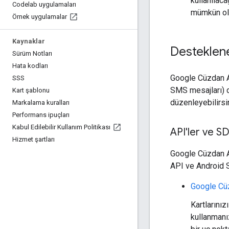
kullanılaca
Codelab uygulamaları
mümkün old
Örnek uygulamalar
Kaynaklar
Desteklene
Sürüm Notları
Hata kodları
Google Cüzdan AP
SSS
SMS mesajları) d
Kart şablonu
düzenleyebilirsi
Markalama kuralları
Performans ipuçları
Kabul Edilebilir Kullanım Politikası
API'ler ve SD
Hizmet şartları
Google Cüzdan AP
API ve Android S
Google Cü
Kartlarını
kullanmanız