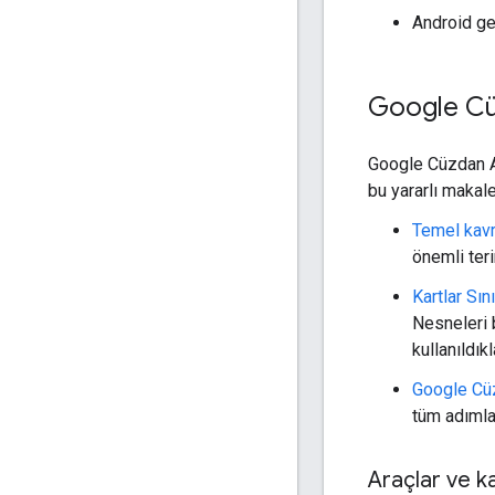
Android gel
Google Cü
Google Cüzdan AP
bu yararlı makale
Temel kavr
önemli teri
Kartlar Sın
Nesneleri b
kullanıldık
Google Cüz
tüm adımla
Araçlar ve k