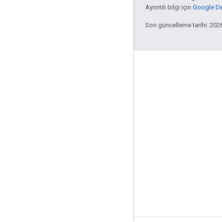
Ayrıntılı bilgi için
Google Dev
Son güncelleme tarihi: 202
Etkileşim
Google Developer Program
Google Developer Groups
Google Developer Experts
Accelerators
Google Cloud & NVIDIA