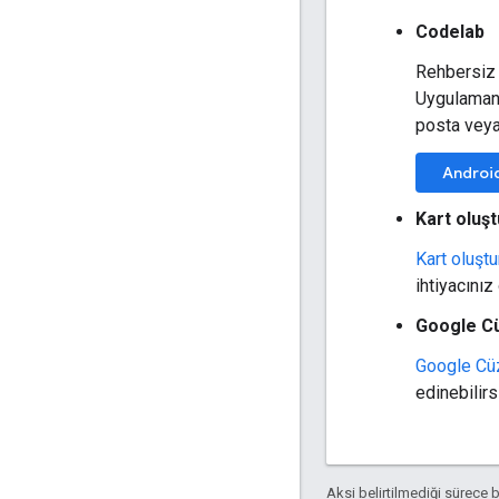
Codelab
Rehbersiz 
Uygulamanı
posta veya
Androi
Kart oluş
Kart oluşt
ihtiyacını
Google C
Google Cü
edinebilirs
Aksi belirtilmediği sürece 