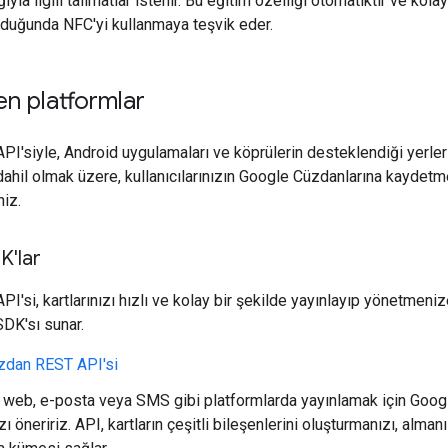
ğıyla ilgili talimatlar istenir. Bu eğitim özelliği otomatiktir ve kol
uğunda NFC'yi kullanmaya teşvik eder.
n platformlar
I'siyle, Android uygulamaları ve köprülerin desteklendiği yerler 
ahil olmak üzere, kullanıcılarınızın Google Cüzdanlarına kaydetmel
niz.
K'lar
I'si, kartlarınızı hızlı ve kolay bir şekilde yayınlayıp yönetmeni
DK'sı sunar.
zdan REST API'si
zı web, e-posta veya SMS gibi platformlarda yayınlamak için Goo
ı öneririz. API, kartların çeşitli bileşenlerini oluşturmanızı, alm