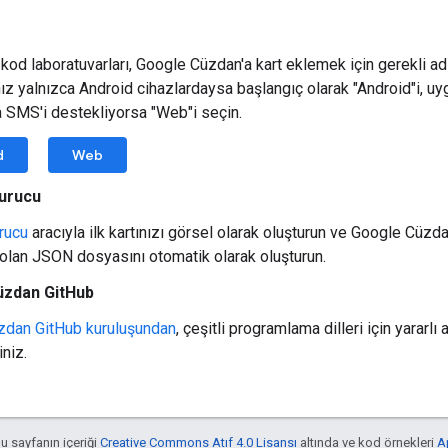
kod laboratuvarları, Google Cüzdan'a kart eklemek için gerekli adı
z yalnızca Android cihazlardaysa başlangıç olarak "Android"i, u
 SMS'i destekliyorsa "Web"i seçin.
d
Web
turucu
urucu
aracıyla ilk kartınızı görsel olarak oluşturun ve Google Cüzd
z olan JSON dosyasını otomatik olarak oluşturun.
üzdan GitHub
zdan GitHub kuruluşundan
, çeşitli programlama dilleri için yararlı 
iniz.
bu sayfanın içeriği
Creative Commons Atıf 4.0 Lisansı
altında ve kod örnekleri
A