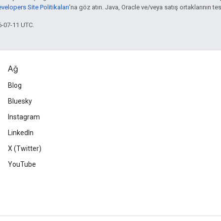
elopers Site Politikaları
'na göz atın. Java, Oracle ve/veya satış ortaklarının tesc
6-07-11 UTC.
Ağ
Blog
Bluesky
Instagram
LinkedIn
X (Twitter)
YouTube