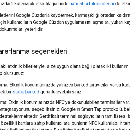
üzdan'ı kullanarak etkinlik gününde
hatırlatıcı bildirimlerini
de etkin
iletlerini Google Cüzdan'a kaydetmek, karmaşıklığı ortadan kaldırır
 için kullanıcıların Google Cüzdan uygulamasını açmaları, yukarı k
 dokunmaları yeterlidir.
yararlanma seçenekleri
ki etkinlik biletleriyle, size uygun olana bağlı olarak iki kulla
p olursunuz:
ma: Etkinlik konumlarınızda yalnızca barkod tarayıcılar varsa kartl
cek bir
statik barkod
görüntüleyebilirsiniz.
a: Etkinlik konumlarınızda NFC'ye dokunulabilen terminaller varsa 
ntegrasyonunu seçebilirsiniz. Google'ın Smart Tap protokolü, belirl
desteklenmektedir. Sertifikalı terminal sağlayıcıların tam listesi 
özellikli kartlara sahip kullanıcılara, bunların NFC kullanılabilir te