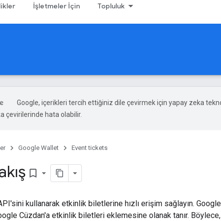
likler
İşletmeler İçin
Topluluk
Google, içerikleri tercih ettiğiniz dile çevirmek için yapay zeka tekno
 çevirilerinde hata olabilir.
er
Google Wallet
Event tickets
akış
bookmark_border
'sini kullanarak etkinlik biletlerine hızlı erişim sağlayın. Googl
oogle Cüzdan'a etkinlik biletleri eklemesine olanak tanır. Böylece