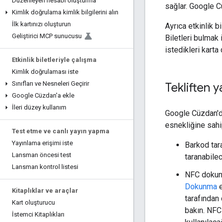
Düzenleyen hesabı oluşturma
sağlar. Google C
Kimlik doğrulama kimlik bilgilerini alın
İlk kartınızı oluşturun
Ayrıca etkinlik b
Geliştirici MCP sunucusu
Biletleri bulmak
istedikleri karta
Etkinlik biletleriyle çalışma
Kimlik doğrulaması iste
Sınıfları ve Nesneleri Geçirir
Tekliften 
Google Cüzdan'a ekle
İleri düzey kullanım
Google Cüzdan'da
esnekliğine sahi
Test etme ve canlı yayın yapma
Yayınlama erişimi iste
Barkod tara
Lansman öncesi test
taranabile
Lansman kontrol listesi
NFC dokunm
Dokunma
e
Kitaplıklar ve araçlar
tarafından 
Kart oluşturucu
bakın. NFC 
İstemci Kitaplıkları