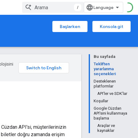
/
Başlarken
Konsola git
Bu sayfada
lojisini
Tekliften
yararlanma
seçenekleri
Desteklenen
platformlar
API'ler ve SDK'lar
Koşullar
Google Cüzdan
API'sini kullanmaya
başlama
Araçlar ve
e Cüzdan API'si, müşterilerinizin
kaynaklar
, biletler doğru zamanda erişim