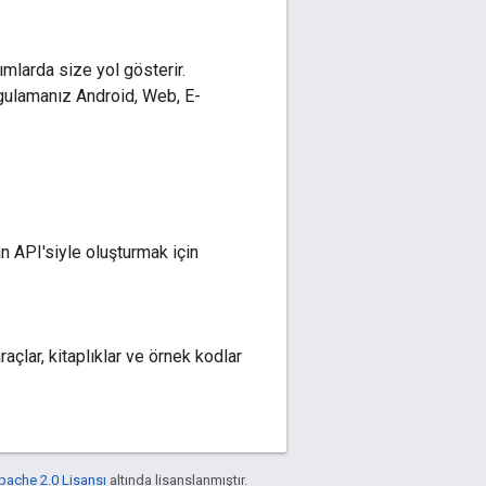
mlarda size yol gösterir.
ygulamanız Android, Web, E-
an API'siyle oluşturmak için
araçlar, kitaplıklar ve örnek kodlar
pache 2.0 Lisansı
altında lisanslanmıştır.