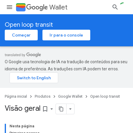
Wallet
Open loop transit
Começar
Ir para o console
O Google usa tecnologia de IA na tradução de conteúdos para seu
idioma de preferência. As traduções com IA podem ter erros.
Página inicial
Produtos
Google Wallet
Open loop transit
Visão geral
bookmark_border
Nesta página