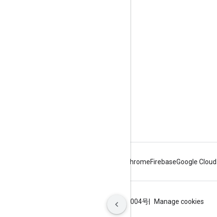
Google Developer Program
Google Developer Groups
Google Developer Experts
Accelerators
Google Cloud & NVIDIA
Android
Chrome
Firebase
Google Cloud
条款
隐私权政策
ICP证合字B2-20070004号
Manage cookies