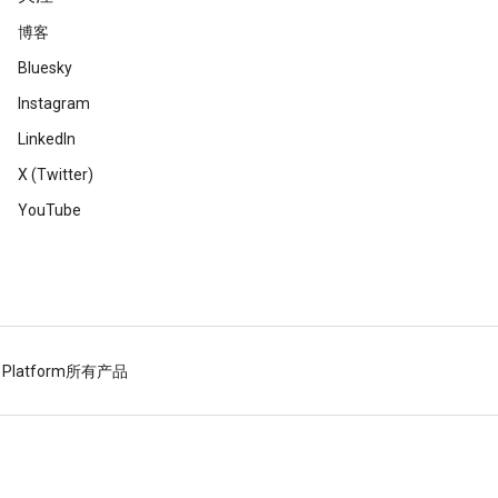
博客
Bluesky
Instagram
LinkedIn
X (Twitter)
YouTube
 Platform
所有产品