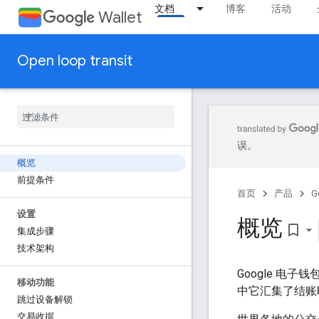
文档
博客
活动
Wallet
Open loop transit
误。
概览
前提条件
首页
产品
G
设置
概览
bookmark_border
集成步骤
技术架构
Google 
移动功能
中它汇集了结账
跳过设备解锁
交易收据