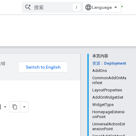
/
本页内容
含错
资源：Deployment
AddOns
CommonAddOnMa
nifest
LayoutProperties
AddOnWidgetSet
WidgetType
order
HomepageExtensi
onPoint
UniversalActionExt
ensionPoint