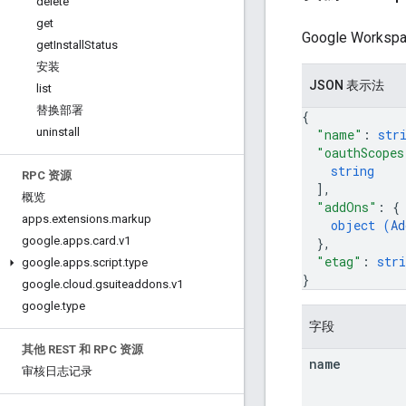
delete
get
Google Works
get
Install
Status
安装
JSON 表示法
list
替换部署
{
uninstall
"name"
: 
str
"oauthScopes
string
RPC 资源
]
,
概览
"addOns"
: 
{
apps
.
extensions
.
markup
object (
Ad
google
.
apps
.
card
.
v1
}
,
"etag"
: 
stri
google
.
apps
.
script
.
type
}
google
.
cloud
.
gsuiteaddons
.
v1
google
.
type
字段
其他 REST 和 RPC 资源
name
审核日志记录