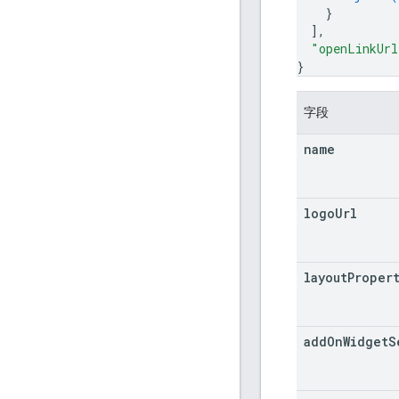
}
]
,
"openLinkUrl
}
字段
name
logo
Url
layout
Proper
add
On
Widget
S