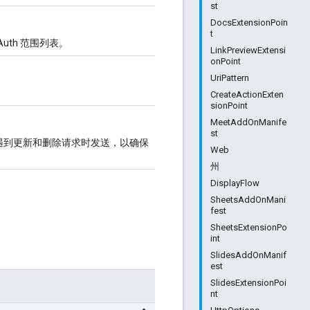
st
DocsExtensionPoin
t
uth 范围列表。
LinkPreviewExtensi
onPoint
UriPattern
CreateActionExten
sionPoint
MeetAddOnManife
st
遇到更新和删除请求时发送，以确保
Web
州
DisplayFlow
SheetsAddOnMani
fest
SheetsExtensionPo
int
SlidesAddOnManif
est
SlidesExtensionPoi
nt