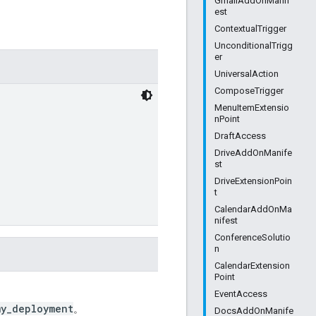
GmailAddOnManif
est
ContextualTrigger
UnconditionalTrigg
er
UniversalAction
ComposeTrigger
MenuItemExtensio
nPoint
DraftAccess
DriveAddOnManife
st
DriveExtensionPoin
t
CalendarAddOnMa
nifest
ConferenceSolutio
n
CalendarExtension
Point
EventAccess
my_deployment
。
DocsAddOnManife