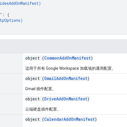
idesAddOnManifest
)
"
: 
{
tpOptions
)
object (
CommonAddOnManifest
)
适用于所有 Google Workspace 加载项的通用配置。
object (
GmailAddOnManifest
)
Gmail 插件配置。
object (
DriveAddOnManifest
)
云端硬盘插件配置。
object (
CalendarAddOnManifest
)