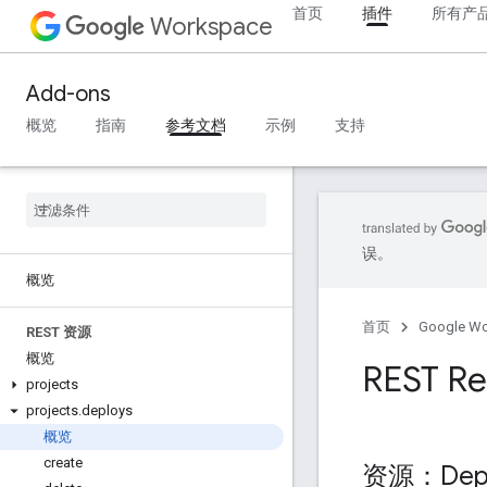
首页
插件
所有产
Workspace
Add-ons
概览
指南
参考文档
示例
支持
误。
概览
首页
Google W
REST 资源
概览
REST Re
projects
projects
.
deploys
概览
create
资源：Depl