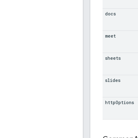
docs
meet
sheets
slides
http
Options