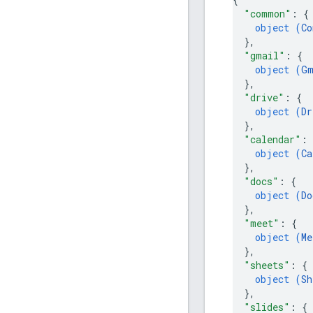
"common"
: 
{
object (
Co
}
,
"gmail"
: 
{
object (
Gm
}
,
"drive"
: 
{
object (
Dr
}
,
"calendar"
: 
object (
Ca
}
,
"docs"
: 
{
object (
Do
}
,
"meet"
: 
{
object (
Me
}
,
"sheets"
: 
{
object (
Sh
}
,
"slides"
: 
{