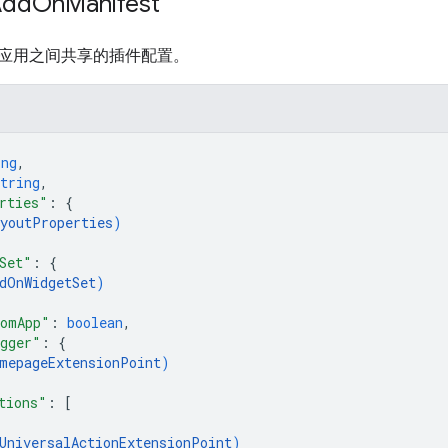
Add
On
Manifest
应用之间共享的插件配置。
ing
,
tring
,
rties"
: 
{
youtProperties
)
Set"
: 
{
dOnWidgetSet
)
romApp"
: 
boolean
,
gger"
: 
{
mepageExtensionPoint
)
tions"
: 
[
UniversalActionExtensionPoint
)