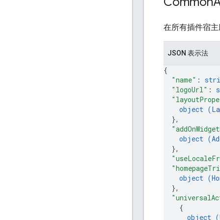
Common
在所有插件宿主
JSON 表示法
{
"name"
: 
str
"logoUrl"
: 
s
"layoutPrope
object (
La
}
,
"addOnWidget
object (
Ad
}
,
"useLocaleF
"homepageTri
object (
Ho
}
,
"universalAc
{
object (