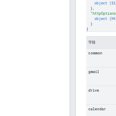
object (
Sl
}
,
"httpOptions
object (
Ht
}
}
字段
common
gmail
drive
calendar