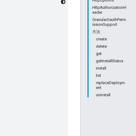
HttpOptions
HttpAuthorizationH
eader
GranularOauthPerm
issionSupport
方法
create
delete
get
getInstallStatus
install
list
replaceDeploym
ent
uninstall