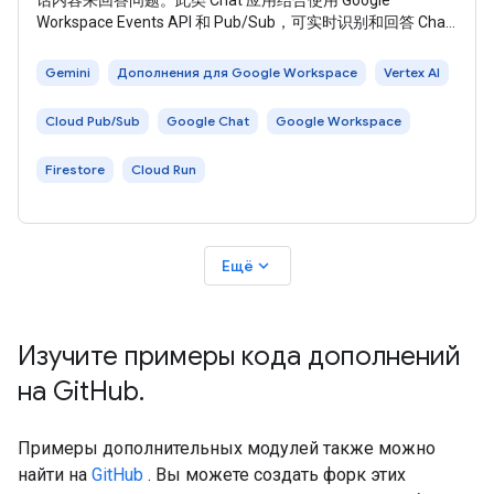
话内容来回答问题。此类 Chat 应用结合使用 Google
Workspace Events API 和 Pub/Sub，可实时识别和回答 Chat
聊天室中发布的问题，即使没有被提及也可提供回答。 Chat
应用会将聊天室中发送的所有消息用作数据源和知识库：当有
Gemini
Дополнения для Google Workspace
Vertex AI
人提出问题时，Chat
Cloud Pub/Sub
Google Chat
Google Workspace
Firestore
Cloud Run
expand_more
Ещё
Изучите примеры кода дополнений
на Git
Hub
.
Примеры дополнительных модулей также можно
найти на
GitHub
. Вы можете создать форк этих