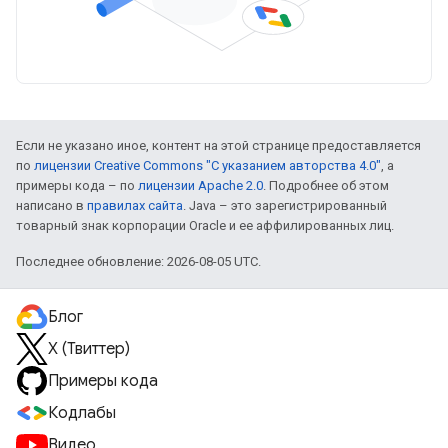
Если не указано иное, контент на этой странице предоставляется
по
лицензии Creative Commons "С указанием авторства 4.0"
, а
примеры кода – по
лицензии Apache 2.0
. Подробнее об этом
написано в
правилах сайта
. Java – это зарегистрированный
товарный знак корпорации Oracle и ее аффилированных лиц.
Последнее обновление: 2026-08-05 UTC.
Блог
X (Твиттер)
Примеры кода
Кодлабы
Видео