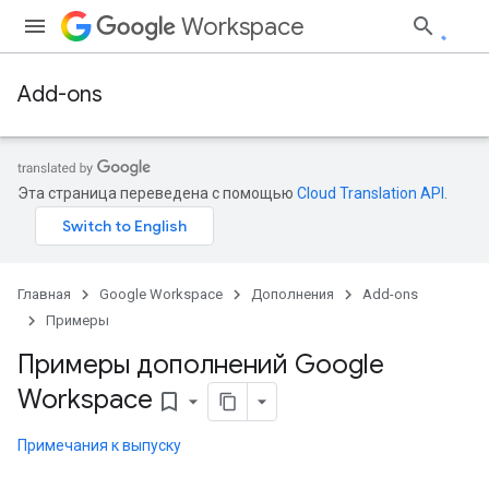
Workspace
Add-ons
Эта страница переведена с помощью
Cloud Translation API
.
Главная
Google Workspace
Дополнения
Add-ons
Примеры
Примеры дополнений Google
Workspace
bookmark_border
Примечания к выпуску