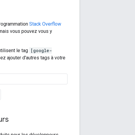
 programmation
Stack Overflow
 mais vous pouvez vous y
ilisent le tag
[google-
z ajouter d'autres tags à votre
urs
duits pour les développeurs,