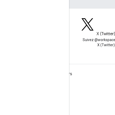
Blog
X (Twitter
Lire le blog des développeurs
Suivez @workspace
Google Workspace
X (Twitter)
Google Workspace for Developers
Présentation de la plate-forme
Produits pour les développeurs
Notes de version
Assistance réservée aux développeurs