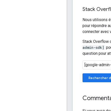
Stack Overf
Nous utilisons 
pour répondre a
connecter avec 
Stack Overflow c
admin-sdk]
pou
question pour at
Rechercher d
Commentai
Si vous avez des