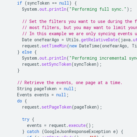
if
(
syncToken
==
null
)
{
System
.
out
.
println
(
"Performing full sync."
);
// Set the filters you want to use during the 
// most filters, but you may want to limit you
// In this example we are only syncing events 
Date
oneYearAgo
=
Utils
.
getRelativeDate
(
java
.
u
request
.
setTimeMin
(
new
DateTime
(
oneYearAgo
,
Ti
}
else
{
System
.
out
.
println
(
"Performing incremental syn
request
.
setSyncToken
(
syncToken
);
}
// Retrieve the events, one page at a time.
String
pageToken
=
null
;
Events
events
=
null
;
do
{
request
.
setPageToken
(
pageToken
);
try
{
events
=
request
.
execute
();
}
catch
(
GoogleJsonResponseException
e
)
{