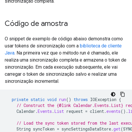
sincronização completa.
Código de amostra
O snippet de exemplo de código abaixo demonstra como
usar tokens de sincronização com a
biblioteca de cliente
Java
. Na primeira vez que o método run é chamado, ele
realiza uma sincronização completa e armazena o token de
sincronização. Em cada execução subsequente, ele vai
carregar o token de sincronização salvo e realizar uma
sincronização incremental.
private
static
void
run
()
throws
IOException
{
// Construct the {@link Calendar.Events.List} re
Calendar
.
Events
.
List
request
=
client
.
events
().
l
// Load the sync token stored from the last exec
String
syncToken
=
syncSettingsDataStore
.
get
(
SYN