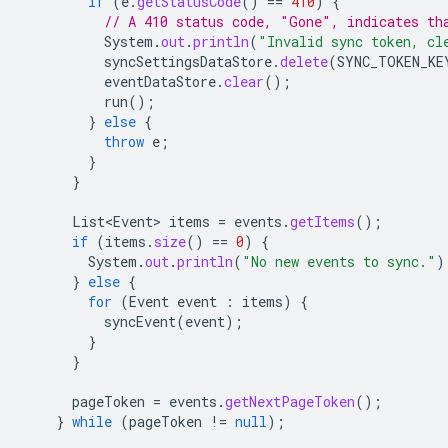
if
(
e
.
getStatusCode
()
==
410
)
{
// A 410 status code, "Gone", indicates th
System
.
out
.
println
(
"Invalid sync token, cl
syncSettingsDataStore
.
delete
(
SYNC_TOKEN_KE
eventDataStore
.
clear
();
run
();
}
else
{
throw
e
;
}
}
List<Event>
items
=
events
.
getItems
();
if
(
items
.
size
()
==
0
)
{
System
.
out
.
println
(
"No new events to sync."
)
}
else
{
for
(
Event
event
:
items
)
{
syncEvent
(
event
);
}
}
pageToken
=
events
.
getNextPageToken
();
}
while
(
pageToken
!=
null
);