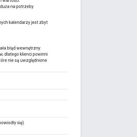
 wartości:
 duża na potrzeby
nych kalendarzy jest zbyt
kała błąd wewnętrzny.
 dlatego klienci powinni
óre nie są uwzględnione
.
powiodły się).