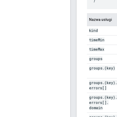
}
Nazwa usługi
kind
time
Min
time
Max
groups
groups
.
(key)
groups
.
(key)
errors[]
groups
.
(key)
errors[]
.
domain