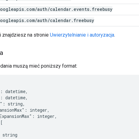
oogleapis
.
com
/
auth
/
calendar
.
events
.
freebusy
oogleapis
.
com
/
auth
/
calendar
.
freebusy
i znajdziesz na stronie
Uwierzytelnianie i autoryzacja
.
ia
ądania muszą mieć poniższy format:
": 
datetime
,

": 
datetime
,

e": 
string
,

ansionMax": 
integer
,

ExpansionMax": 
integer
,

[

 
string