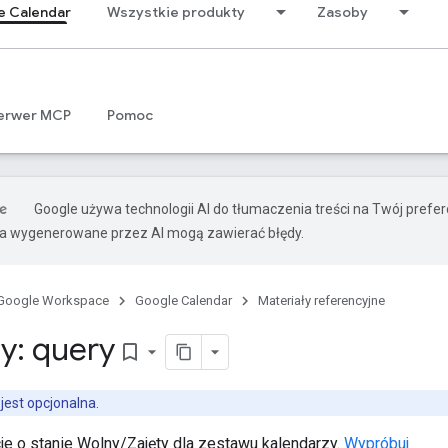
e Calendar
Wszystkie produkty
Zasoby
erwer MCP
Pomoc
Google używa technologii AI do tłumaczenia treści na Twój pref
ia wygenerowane przez AI mogą zawierać błędy.
Google Workspace
Google Calendar
Materiały referencyjne
y: query
bookmark_border
jest opcjonalna.
je o stanie Wolny/Zajęty dla zestawu kalendarzy.
Wypróbuj