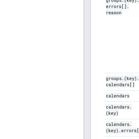
groups
.
(key)
errors[]
.
reason
groups
.
(key)
calendars[]
calendars
calendars
.
(key)
calendars
.
(key)
.
errors