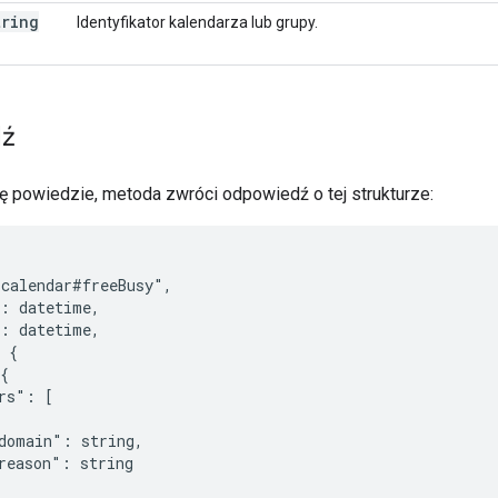
tring
Identyfikator kalendarza lub grupy.
ź
ię powiedzie, metoda zwróci odpowiedź o tej strukturze:
calendar#freeBusy",

": 
datetime
,

": 
datetime
,

 {

{

rs": [

domain": 
string
,

reason": 
string