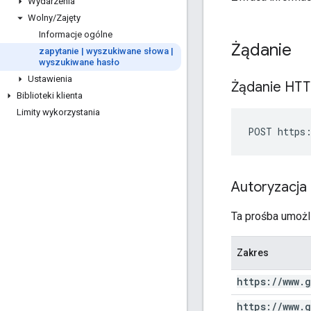
Wydarzenia
Wolny
/
Zajęty
Informacje ogólne
Żądanie
zapytanie
|
wyszukiwane słowa
|
wyszukiwane hasło
Ustawienia
Żądanie HT
Biblioteki klienta
Limity wykorzystania
POST https:
Autoryzacja
Ta prośba umożli
Zakres
https:
/
/
www
.
g
https:
/
/
www
.
g