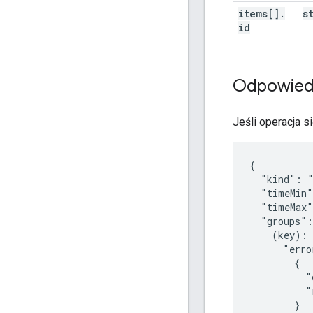
items[]
.
s
id
Odpowied
Jeśli operacja s
{

  "kind": "
  "timeMin
  "timeMax
  "groups":
(key)
: 
      "erro
        {

          "
          "
        }
