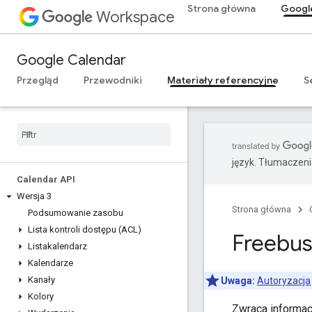
Strona główna
Googl
Workspace
Google Calendar
Przegląd
Przewodniki
Materiały referencyjne
S
język. Tłumaczen
Calendar API
Wersja 3
Strona główna
Podsumowanie zasobu
Lista kontroli dostępu (ACL)
Freebus
Listakalendarz
Kalendarze
Kanały
Uwaga:
Autoryzacja
Kolory
Zwraca informac