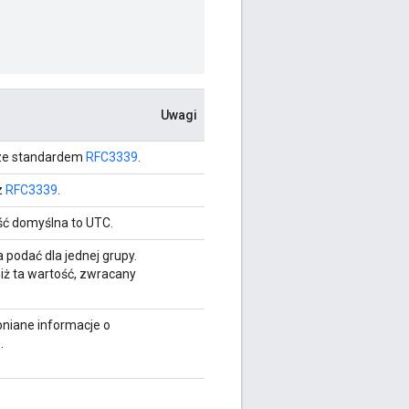
Uwagi
 ze standardem
RFC3339
.
z
RFC3339
.
ść domyślna to UTC.
podać dla jednej grupy.
iż ta wartość, zwracany
pniane informacje o
.