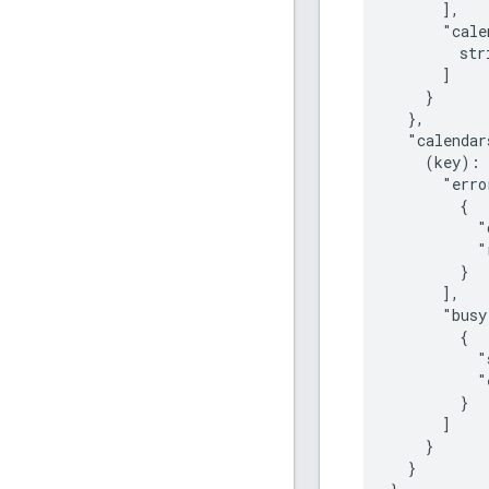
      ],

      "cale
str
      ]

    }

  },

  "calendar
(key)
: 
      "erro
        {

          "
          "
        }

      ],

      "busy
        {

          "
          "
        }

      ]

    }

  }
