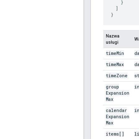
    }

  ]

}
Nazwa
W
usługi
time
Min
d
time
Max
d
time
Zone
s
group
i
Expansion
Max
calendar
i
Expansion
Max
items[]
l