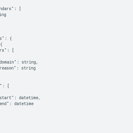
ndars": [

ing
s": {

{

rs": [

domain": 
string
,

reason": 
string
": [

start": 
datetime
,

end": 
datetime