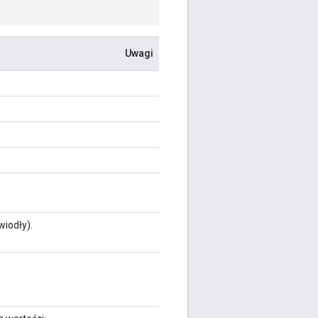
Uwagi
wiodły).