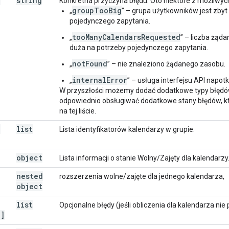
.
string
Konkretna przyczyna błędu. Oto niektóre z możliwych
groupTooBig
„
” – grupa użytkowników jest zbyt
pojedynczego zapytania.
tooManyCalendarsRequested
„
” – liczba żąda
duża na potrzeby pojedynczego zapytania.
notFound
„
” – nie znaleziono żądanego zasobu.
internalError
„
” – usługa interfejsu API napot
W przyszłości możemy dodać dodatkowe typy błędów,
odpowiednio obsługiwać dodatkowe stany błędów, kt
na tej liście.
.
list
Lista identyfikatorów kalendarzy w grupie.
object
Lista informacji o stanie Wolny/Zajęty dla kalendarzy
nested
rozszerzenia wolne/zajęte dla jednego kalendarza,
object
list
Opcjonalne błędy (jeśli obliczenia dla kalendarza nie 
[]