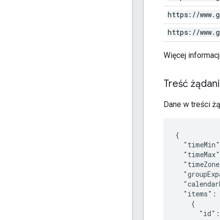
https:
/
/
www
.
g
https:
/
/
www
.
g
Więcej informacj
Treść żądan
Dane w treści ż
{

  "timeMin
  "timeMax
  "timeZon
  "groupExp
  "calendar
  "items": 
    {

      "id":