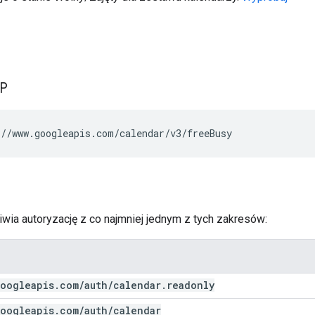
TP
//www.googleapis.com/calendar/v3/freeBusy
wia autoryzację z co najmniej jednym z tych zakresów:
oogleapis
.
com
/
auth
/
calendar
.
readonly
oogleapis
.
com
/
auth
/
calendar