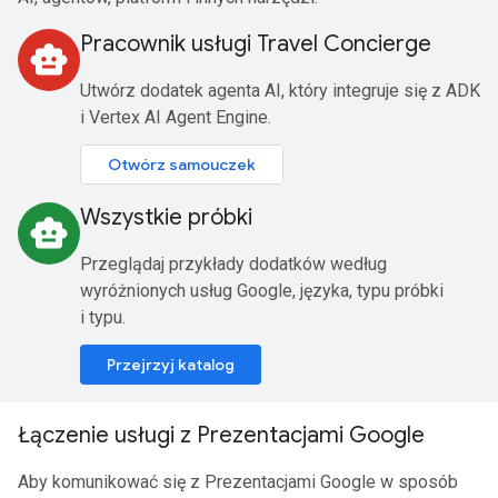
Pracownik usługi Travel Concierge
smart_toy
Utwórz dodatek agenta AI, który integruje się z ADK
i Vertex AI Agent Engine.
Otwórz samouczek
Wszystkie próbki
smart_toy
Przeglądaj przykłady dodatków według
wyróżnionych usług Google, języka, typu próbki
i typu.
Przejrzyj katalog
Łączenie usługi z Prezentacjami Google
Aby komunikować się z Prezentacjami Google w sposób