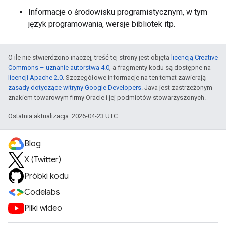
Informacje o środowisku programistycznym, w tym
język programowania, wersje bibliotek itp.
O ile nie stwierdzono inaczej, treść tej strony jest objęta
licencją Creative
Commons – uznanie autorstwa 4.0
, a fragmenty kodu są dostępne na
licencji Apache 2.0
. Szczegółowe informacje na ten temat zawierają
zasady dotyczące witryny Google Developers
. Java jest zastrzeżonym
znakiem towarowym firmy Oracle i jej podmiotów stowarzyszonych.
Ostatnia aktualizacja: 2026-04-23 UTC.
Blog
X (Twitter)
Próbki kodu
Codelabs
Pliki wideo