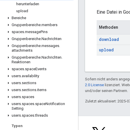
herunterladen
upload
Eine Datei in Go
Bereiche
Gruppenbereiche
.
members
Methoden
spaces
.
message
Pins
download
Gruppenbereiche
.
Nachrichten
Gruppenbereiche
.
messages
.
upload
attachments
Gruppenbereiche
.
Nachrichten
.
Reaktionen
spaces
.
space
Events
users
.
availability
Sofern nicht anders angege
users
.
sections
2.0 License
lizenziert. Wei
users
.
sections
.
items
und/oder seinen Partnern.
users
.
spaces
Zuletzt aktualisiert: 2025-0
users
.
spaces
.
space
Notification
Setting
users
.
spaces
.
threads
Typen