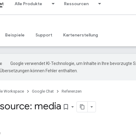
at
Alle Produkte
Ressourcen
Beispiele
Support
Kartenerstellung
Google verwendet KI-Technologie, um Inhalte in Ihre bevorzugte 
-Übersetzungen können Fehler enthalten.
le Workspace
Google Chat
Referenzen
source: media
bookmark_border
e