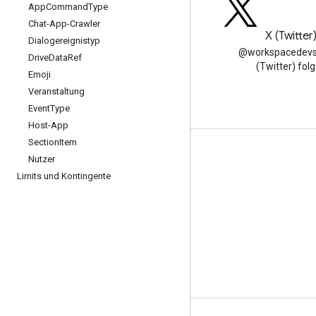
App
Command
Type
Chat-App-Crawler
Blog
X (Twitter
Dialogereignistyp
Google Workspace
@workspacedevs
Drive
Data
Ref
Developers-Blog lesen
(Twitter) fol
Emoji
Veranstaltung
Event
Type
Host-App
Section
Item
Google Workspace für Entwickler
Nutzer
Limits und Kontingente
Plattformüberblick
Entwicklerprodukte
Versionshinweise
Entwicklersupport
Nutzungsbedingungen