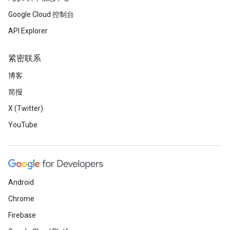
Google Cloud 控制台
API Explorer
紧密联系
博客
简报
X (Twitter)
YouTube
Android
Chrome
Firebase