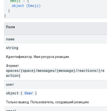
"emoji"
: 
{
object (
Emoji
)
}
}
Поля
name
string
Идентификатор. Имя ресурса реакции.
Формат:
spaces/{space}/messages/{message}/reactions/{re
action}
user
object (
User
)
Только вывод. Пользователь, создавший реакцию.
emoji