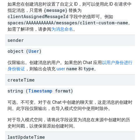
如果您在创建消息时设置了自定义 ID，则可以使用此 ID 在请求中
{message}
指定消息，只需将
替换为
clientAssignedMessageId
字段中的值即可。例如
spaces/AAAAAAAAAAA/messages/client-custom-name
。
如需了解详情，请参阅
为消息命名
。
sender
object (
User
)
仅限输出。创建消息的用户。如果您的 Chat 应用
以用户身份进行
name
type
身份验证
，则输出会填充
user
和
。
create
Time
string (
Timestamp
format)
可选。不可变。对于在 Chat 中创建的聊天室，这是消息的创建时
间。此字段仅限输出，在导入模式空间中使用时除外。
对于导入模式空间，请将此字段设置为消息在来源中创建时的历
史时间戳，以便保留原始创建时间。
last
Update
Time