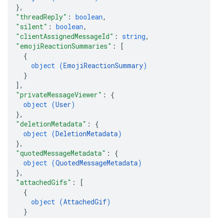
}
,
"threadReply"
: 
boolean
,
"silent"
: 
boolean
,
"clientAssignedMessageId"
: 
string
,
"emojiReactionSummaries"
: 
[
{
object (
EmojiReactionSummary
)
}
]
,
"privateMessageViewer"
: 
{
object (
User
)
}
,
"deletionMetadata"
: 
{
object (
DeletionMetadata
)
}
,
"quotedMessageMetadata"
: 
{
object (
QuotedMessageMetadata
)
}
,
"attachedGifs"
: 
[
{
object (
AttachedGif
)
}