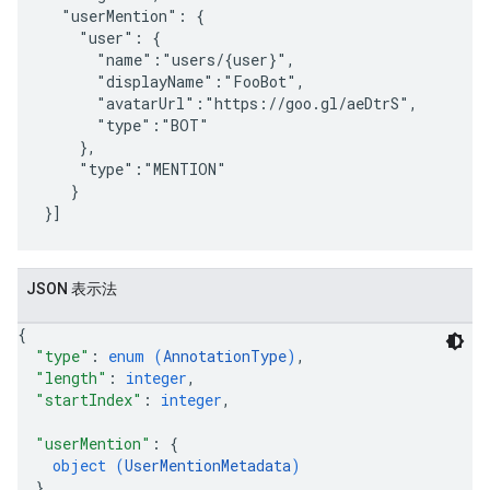
  "userMention": {

    "user": {

      "name":"users/{user}",

      "displayName":"FooBot",

      "avatarUrl":"https://goo.gl/aeDtrS",

      "type":"BOT"

    },

    "type":"MENTION"

   }

JSON 表示法
{
"type"
: 
enum (
AnnotationType
)
,
"length"
: 
integer
,
"startIndex"
: 
integer
,
"userMention"
: 
{
object (
UserMentionMetadata
)
}
,