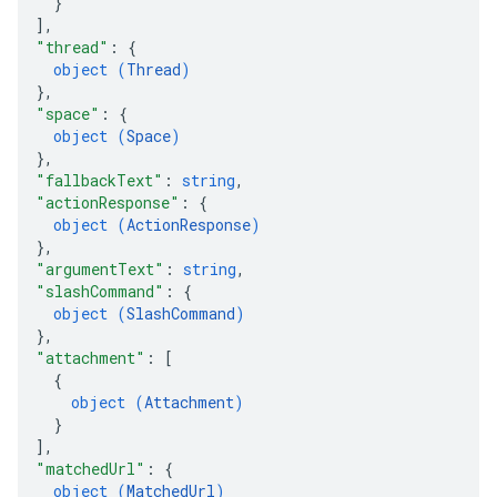
}
]
,
"thread"
: 
{
object (
Thread
)
}
,
"space"
: 
{
object (
Space
)
}
,
"fallbackText"
: 
string
,
"actionResponse"
: 
{
object (
ActionResponse
)
}
,
"argumentText"
: 
string
,
"slashCommand"
: 
{
object (
SlashCommand
)
}
,
"attachment"
: 
[
{
object (
Attachment
)
}
]
,
"matchedUrl"
: 
{
object (
MatchedUrl
)