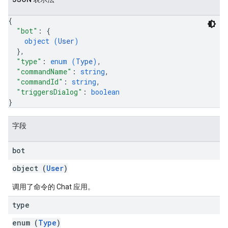
{
"bot"
: 
{
object (
User
)
}
,
"type"
: 
enum (
Type
)
,
"commandName"
: 
string
,
"commandId"
: 
string
,
"triggersDialog"
: 
boolean
}
字段
bot
object (
User
)
调用了命令的 Chat 应用。
type
enum (
Type
)