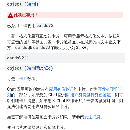
object (
Card
)
此项已弃用！
cardsV2
已弃用：请改用
。
丰富、格式化且可互动的卡片，可用于显示格式化文本、按钮和
可点击的图片等界面元素。卡片通常显示在消息的纯文本正文下
cards
cardsV2
方。
和
的最大大小为 32 KB。
cards
V2[]
object (
CardWithId
)
可选。
卡片
数组。
Chat 应用可以创建带有
应用身份验证
的卡片。作为
开发者预览计
划
的一部分，如果您的 Chat 应用
以用户身份进行身份验证
，则可
以创建卡片消息。如果您的 Chat 应用未加入开发者预览计划，则
无法创建需要用户身份验证的卡片。
如需了解如何创建包含卡片的消息，请参阅
发送消息
。
使用卡片构建器设计和预览卡片。