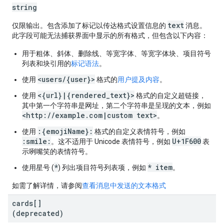
string
text
仅限输出。包含添加了标记以传达格式设置信息的
消息。
此字段可能无法捕获界面中显示的所有格式，但包含以下内容：
用于粗体、斜体、删除线、等宽字体、等宽字体块、项目符号
列表和块引用的
标记语法
。
<users/{user}>
使用
格式的
用户提及内容
。
<{url}|{rendered_text}>
使用
格式的自定义超链接，
其中第一个字符串是网址，第二个字符串是呈现的文本，例如
<http://example.com|custom text>
。
:{emojiName}:
使用
格式的自定义表情符号，例如
:smile:
U+1F600
。这不适用于 Unicode 表情符号，例如
表
示咧嘴笑的表情符号。
*
* item
使用星号 (
) 列出项目符号列表项，例如
。
如需了解详情，请参阅
查看消息中发送的文本格式
cards[]
(deprecated)