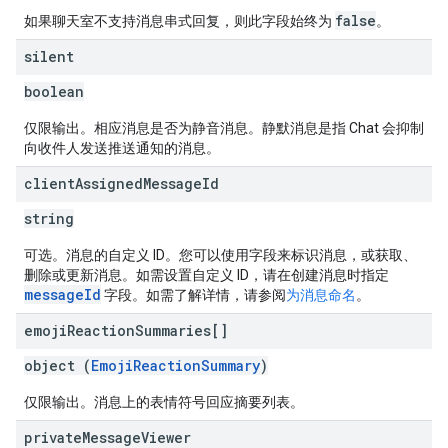
false
如果聊天室不支持消息串式回复，则此字段始终为
。
silent
boolean
仅限输出。相应消息是否为静音消息。静默消息是指 Chat 会抑制
向收件人发送推送通知的消息。
client
Assigned
Message
Id
string
可选。消息的自定义 ID。您可以使用字段来标识消息，或获取、
删除或更新消息。如需设置自定义 ID，请在创建消息时指定
messageId
字段。如需了解详情，请参阅
为消息命名
。
emoji
Reaction
Summaries[]
object (
EmojiReactionSummary
)
仅限输出。消息上的表情符号回应摘要列表。
private
Message
Viewer