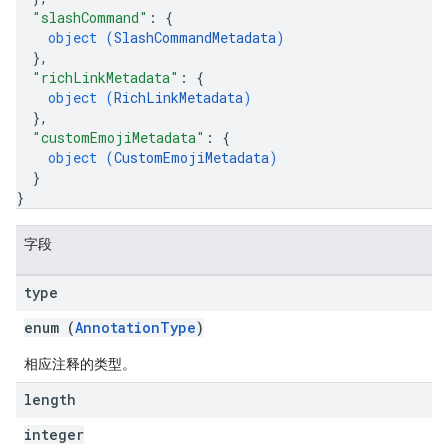
"slashCommand"
: 
{
object (
SlashCommandMetadata
)
}
,
"richLinkMetadata"
: 
{
object (
RichLinkMetadata
)
}
,
"customEmojiMetadata"
: 
{
object (
CustomEmojiMetadata
)
}
}
字段
type
enum (
AnnotationType
)
相应注释的类型。
length
integer