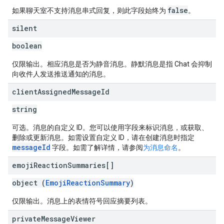
false
如果聊天室不支持消息串式回复，则此字段始终为
。
silent
boolean
仅限输出。相应消息是否为静音消息。静默消息是指 Chat 会抑制
向收件人发送推送通知的消息。
client
Assigned
Message
Id
string
可选。消息的自定义 ID。您可以使用字段来标识消息，或获取、
删除或更新消息。如需设置自定义 ID，请在创建消息时指定
messageId
字段。如需了解详情，请参阅
为消息命名
。
emoji
Reaction
Summaries[]
object (
EmojiReactionSummary
)
仅限输出。消息上的表情符号回应摘要列表。
private
Message
Viewer