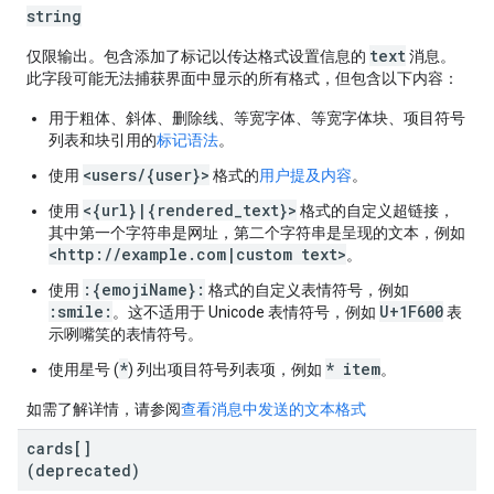
string
text
仅限输出。包含添加了标记以传达格式设置信息的
消息。
此字段可能无法捕获界面中显示的所有格式，但包含以下内容：
用于粗体、斜体、删除线、等宽字体、等宽字体块、项目符号
列表和块引用的
标记语法
。
<users/{user}>
使用
格式的
用户提及内容
。
<{url}|{rendered_text}>
使用
格式的自定义超链接，
其中第一个字符串是网址，第二个字符串是呈现的文本，例如
<http://example.com|custom text>
。
:{emojiName}:
使用
格式的自定义表情符号，例如
:smile:
U+1F600
。这不适用于 Unicode 表情符号，例如
表
示咧嘴笑的表情符号。
*
* item
使用星号 (
) 列出项目符号列表项，例如
。
如需了解详情，请参阅
查看消息中发送的文本格式
cards[]
(deprecated)