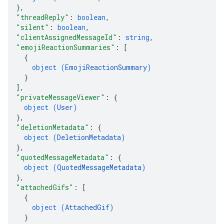
}
,
"threadReply"
: 
boolean
,
"silent"
: 
boolean
,
"clientAssignedMessageId"
: 
string
,
"emojiReactionSummaries"
: 
[
{
object (
EmojiReactionSummary
)
}
]
,
"privateMessageViewer"
: 
{
object (
User
)
}
,
"deletionMetadata"
: 
{
object (
DeletionMetadata
)
}
,
"quotedMessageMetadata"
: 
{
object (
QuotedMessageMetadata
)
}
,
"attachedGifs"
: 
[
{
object (
AttachedGif
)
}