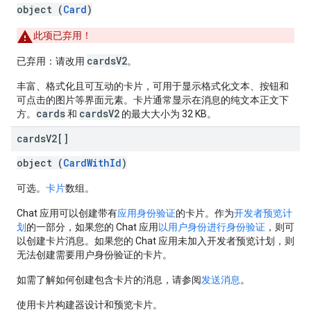
object (
Card
)
此项已弃用！
cardsV2
已弃用：请改用
。
丰富、格式化且可互动的卡片，可用于显示格式化文本、按钮和
可点击的图片等界面元素。卡片通常显示在消息的纯文本正文下
cards
cardsV2
方。
和
的最大大小为 32 KB。
cards
V2[]
object (
CardWithId
)
可选。
卡片
数组。
Chat 应用可以创建带有
应用身份验证
的卡片。作为
开发者预览计
划
的一部分，如果您的 Chat 应用
以用户身份进行身份验证
，则可
以创建卡片消息。如果您的 Chat 应用未加入开发者预览计划，则
无法创建需要用户身份验证的卡片。
如需了解如何创建包含卡片的消息，请参阅
发送消息
。
使用卡片构建器设计和预览卡片。