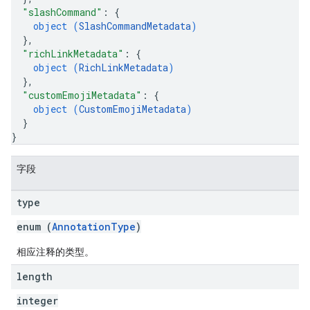
"slashCommand"
: 
{
object (
SlashCommandMetadata
)
}
,
"richLinkMetadata"
: 
{
object (
RichLinkMetadata
)
}
,
"customEmojiMetadata"
: 
{
object (
CustomEmojiMetadata
)
}
}
字段
type
enum (
AnnotationType
)
相应注释的类型。
length
integer