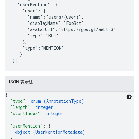
  "userMention": {

    "user": {

      "name":"users/{user}",

      "displayName":"FooBot",

      "avatarUrl":"https://goo.gl/aeDtrS",

      "type":"BOT"

    },

    "type":"MENTION"

   }

JSON 表示法
{
"type"
: 
enum (
AnnotationType
)
,
"length"
: 
integer
,
"startIndex"
: 
integer
,
"userMention"
: 
{
object (
UserMentionMetadata
)
}
,