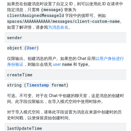
如果您在创建消息时设置了自定义 ID，则可以使用此 ID 在请求中
{message}
指定消息，只需将
替换为
clientAssignedMessageId
字段中的值即可。例如
spaces/AAAAAAAAAAA/messages/client-custom-name
。
如需了解详情，请参阅
为消息命名
。
sender
object (
User
)
仅限输出。创建消息的用户。如果您的 Chat 应用
以用户身份进行
name
type
身份验证
，则输出会填充
user
和
。
create
Time
string (
Timestamp
format)
可选。不可变。对于在 Chat 中创建的聊天室，这是消息的创建时
间。此字段仅限输出，在导入模式空间中使用时除外。
对于导入模式空间，请将此字段设置为消息在来源中创建时的历
史时间戳，以便保留原始创建时间。
last
Update
Time