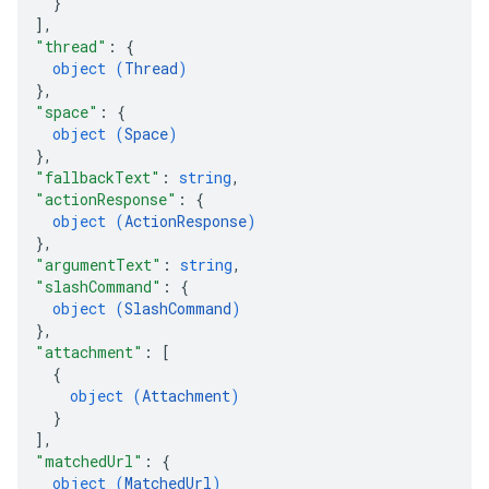
}
]
,
"thread"
: 
{
object (
Thread
)
}
,
"space"
: 
{
object (
Space
)
}
,
"fallbackText"
: 
string
,
"actionResponse"
: 
{
object (
ActionResponse
)
}
,
"argumentText"
: 
string
,
"slashCommand"
: 
{
object (
SlashCommand
)
}
,
"attachment"
: 
[
{
object (
Attachment
)
}
]
,
"matchedUrl"
: 
{
object (
MatchedUrl
)