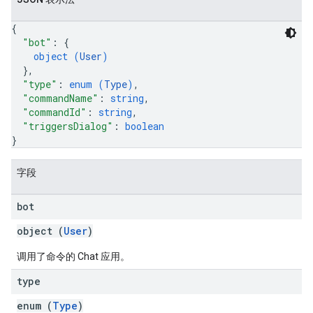
{
"bot"
: 
{
object (
User
)
}
,
"type"
: 
enum (
Type
)
,
"commandName"
: 
string
,
"commandId"
: 
string
,
"triggersDialog"
: 
boolean
}
字段
bot
object (
User
)
调用了命令的 Chat 应用。
type
enum (
Type
)