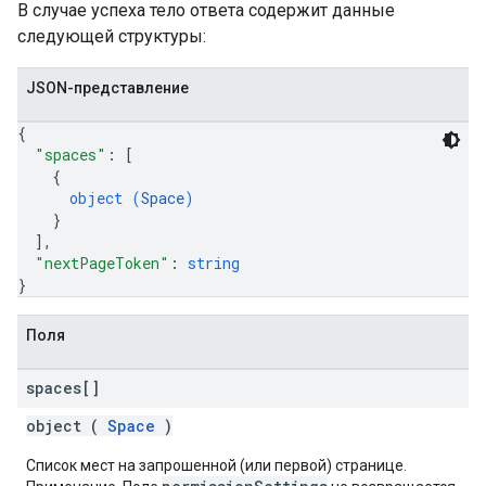
В случае успеха тело ответа содержит данные
следующей структуры:
JSON-представление
{
"spaces"
: 
[
{
object (
Space
)
}
]
,
"nextPageToken"
: 
string
}
Поля
spaces[]
object (
Space
)
Список мест на запрошенной (или первой) странице.