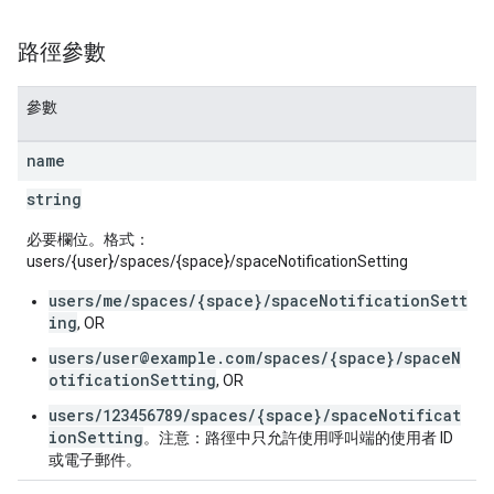
路徑參數
參數
name
string
必要欄位。格式：
users/{user}/spaces/{space}/spaceNotificationSetting
users/me/spaces/{space}/spaceNotificationSett
ing
, OR
users/user@example.com/spaces/{space}/spaceN
otificationSetting
, OR
users/123456789/spaces/{space}/spaceNotificat
ionSetting
。注意：路徑中只允許使用呼叫端的使用者 ID
或電子郵件。