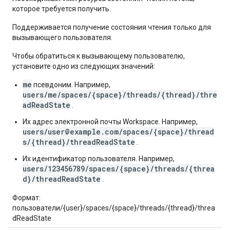
которое требуется получить.
Поддерживается получение состояния чтения только для
вызывающего пользователя.
Чтобы обратиться к вызывающему пользователю,
установите одно из следующих значений:
me
псевдоним. Например,
users/me/spaces/{space}/threads/{thread}/thre
adReadState
.
Их адрес электронной почты Workspace. Например,
users/user@example.com/spaces/{space}/thread
s/{thread}/threadReadState
.
Их идентификатор пользователя. Например,
users/123456789/spaces/{space}/threads/{threa
d}/threadReadState
.
Формат:
пользователи/{user}/spaces/{space}/threads/{thread}/threa
dReadState