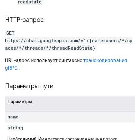
readstate
HTTP-запрос
GET
https://chat.googleapis.com/v1/{name=users/*/sp
aces/*/threads/*/threadReadState}
URL-адрес использует синтаксис
транскодирования
gRPC
.
Параметры пути
Параметры
name
string
Необходимый. Имя ресурса состояния чтения потока,