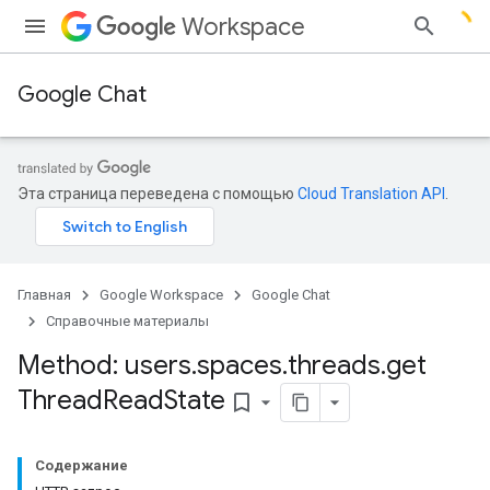
Workspace
Google Chat
Эта страница переведена с помощью
Cloud Translation API
.
Главная
Google Workspace
Google Chat
Справочные материалы
Method: users
.
spaces
.
threads
.
get
Thread
Read
State
bookmark_border
Содержание