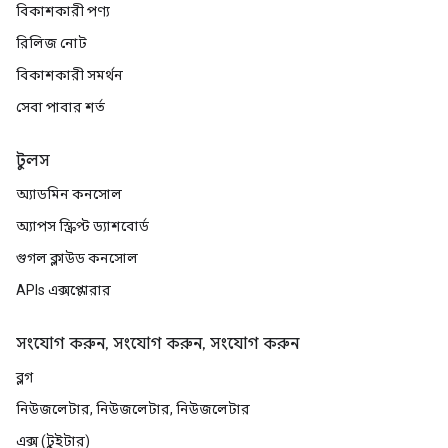
বিকাশকারী পণ্য
রিলিজ নোট
বিকাশকারী সমর্থন
সেবা পাবার শর্ত
টুলস
অ্যাডমিন কনসোল
অ্যাপস স্ক্রিপ্ট ড্যাশবোর্ড
গুগল ক্লাউড কনসোল
APIs এক্সপ্লোরার
সংযোগ করুন, সংযোগ করুন, সংযোগ করুন
ব্লগ
নিউজলেটার, নিউজলেটার, নিউজলেটার
এক্স (টুইটার)