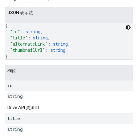
JSON 表示法
ers
{
"id"
: 
string
,
"title"
: 
string
,
"alternateLink"
: 
string
,
"thumbnailUrl"
: 
string
}
欄位
id
string
Drive API 資源 ID。
title
string