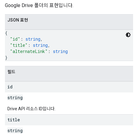
Google Drive 폴더의 표현입니다.
ers
JSON 표현
{
"id"
: 
string
,
"title"
: 
string
,
"alternateLink"
: 
string
}
필드
id
string
Drive API 리소스 ID입니다.
title
string