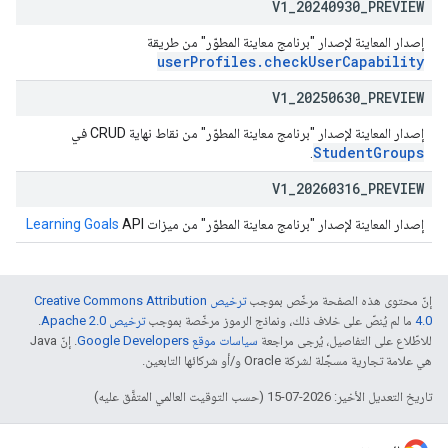
V1
_
20240930
_
PREVIEW
إصدار المعاينة لإصدار "برنامج معاينة المطوّر" من طريقة
userProfiles.checkUserCapability
V1
_
20250630
_
PREVIEW
إصدار المعاينة لإصدار "برنامج معاينة المطوّر" من نقاط نهاية CRUD في
StudentGroups
.
V1
_
20260316
_
PREVIEW
إصدار المعاينة لإصدار "برنامج معاينة المطوّر" من ميزات
API
Learning Goals
إنّ محتوى هذه الصفحة مرخّص بموجب
ترخيص Creative Commons Attribution
4.0‏
ما لم يُنصّ على خلاف ذلك، ونماذج الرموز مرخّصة بموجب
ترخيص Apache 2.0‏
.
للاطّلاع على التفاصيل، يُرجى مراجعة
سياسات موقع Google Developers‏
. إنّ Java
هي علامة تجارية مسجَّلة لشركة Oracle و/أو شركائها التابعين.
تاريخ التعديل الأخير: 2026-07-15 (حسب التوقيت العالمي المتفَّق عليه)