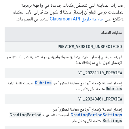
إصدارات المعاينة التي تتضمّن إمكانات جديدة في واجهة برمجة
التطبيقات يُرجى العِلم أنّ إصدارًا معيّنًا لا يكون متاحًا إلى الأبد. يمكنك
co
الاطّلاع على
خارطة طريق Classroom API
لمزيد من المعلومات.
عمليات التعداد
PREVIEW
_
VERSION
_
UNSPECIFIED
لم يتم ضبط أي إصدار معاينة. يتطابق سلوك واجهة برمجة التطبيقات وإمكاناتها مع
الإصدار الأول الذي تم إطلاقه علنًا.
V1
_
20231110
_
PREVIEW
Rubrics
إصدار المعاينة لإصدار "برنامج معاينة المطوّر" من
أصبحت نقاط نهاية
Rubrics
متاحة الآن بشكل عام.
V1
_
20240401
_
PREVIEW
إصدار المعاينة لإصدار "برنامج معاينة المطوّر" من
Grading
Period
GradingPeriodSettings
. أصبحت نقاط نهاية
Settings
متاحة الآن بشكل عام.