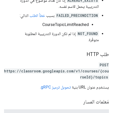
ALREADY_EXISTS
إذا كان هناك موضوع في الدورة
التدريبية يحمل الاسم نفسه.
FAILED_PRECONDITION
بسبب
خطأ الطلب
التالي:
CourseTopicLimitReached
NOT_FOUND
إذا لم تكن الدورة التدريبية المطلوبة
متوفّرة.
طلب HTTP
POST
https://classroom.googleapis.com/v1/courses/{cou
rseId}/topics
يستخدِم عنوان URL بنية
تحويل ترميز gRPC
.
مَعلمات المسار