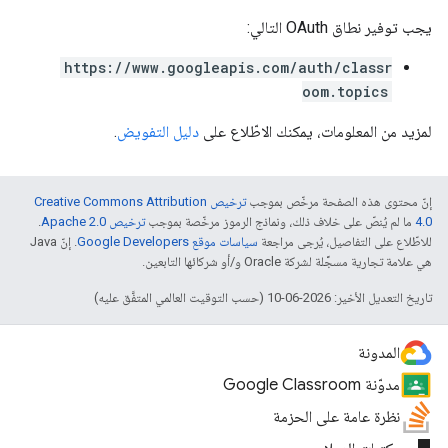
يجب توفير نطاق OAuth التالي:
https://www.googleapis.com/auth/classr
oom.topics
لمزيد من المعلومات، يمكنك الاطّلاع على
دليل التفويض
.
إنّ محتوى هذه الصفحة مرخّص بموجب
ترخيص Creative Commons Attribution
4.0‏
ما لم يُنصّ على خلاف ذلك، ونماذج الرموز مرخّصة بموجب
ترخيص Apache 2.0‏
.
للاطّلاع على التفاصيل، يُرجى مراجعة
سياسات موقع Google Developers‏
. إنّ Java
هي علامة تجارية مسجَّلة لشركة Oracle و/أو شركائها التابعين.
تاريخ التعديل الأخير: 2026-06-10 (حسب التوقيت العالمي المتفَّق عليه)
المدونة
مدوّنة Google Classroom
نظرة عامة على الحزمة