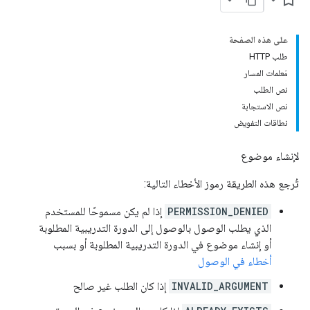
bookmark_border
co
على هذه الصفحة
طلب HTTP
مَعلمات المسار
نص الطلب
نص الاستجابة
نطاقات التفويض
لإنشاء موضوع
تُرجع هذه الطريقة رموز الأخطاء التالية:
PERMISSION_DENIED
إذا لم يكن مسموحًا للمستخدم
الذي يطلب الوصول بالوصول إلى الدورة التدريبية المطلوبة
أو إنشاء موضوع في الدورة التدريبية المطلوبة أو بسبب
أخطاء في الوصول
INVALID_ARGUMENT
إذا كان الطلب غير صالح