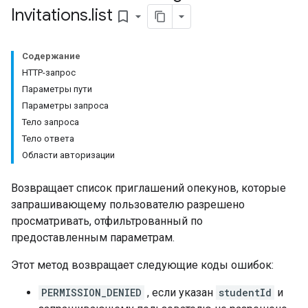
bmissions
Invitations
.
list
bookmark_border
ers
Содержание
HTTP-запрос
Параметры пути
Параметры запроса
Тело запроса
Тело ответа
Области авторизации
Возвращает список приглашений опекунов, которые
запрашивающему пользователю разрешено
просматривать, отфильтрованный по
предоставленным параметрам.
Этот метод возвращает следующие коды ошибок:
PERMISSION_DENIED
, если указан
studentId
и