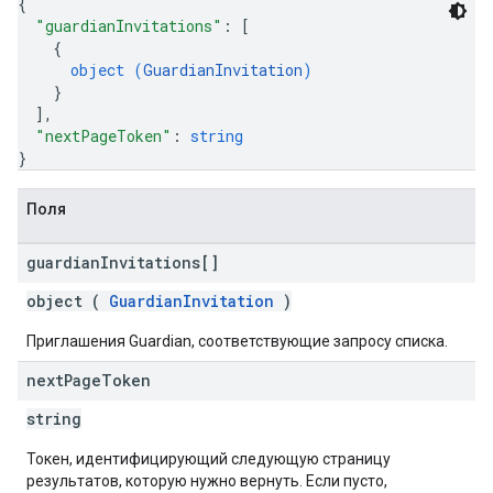
{
"guardianInvitations"
: 
[
{
object (
GuardianInvitation
)
}
]
,
"nextPageToken"
: 
string
}
Поля
guardian
Invitations[]
object (
GuardianInvitation
)
Приглашения Guardian, соответствующие запросу списка.
next
Page
Token
string
Токен, идентифицирующий следующую страницу
результатов, которую нужно вернуть. Если пусто,