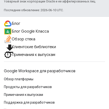
товарный знак корпорации Oracle и ее аффилированных лиц.
Последнее обновление: 2026-06-10 UTC.
Блог
Блог Google Класса
Обзор стека
file_download
Клиентские библиотеки
Примечания к выпускам
Google Workspace для разработчиков
Обзор платформы
Продукты для разработчиков
Примечания к выпускам
Поддержка для разработчиков