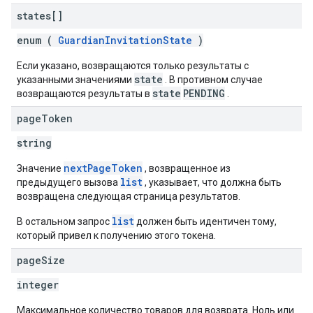
states[]
enum (
GuardianInvitationState
)
Если указано, возвращаются только результаты с
state
указанными значениями
. В противном случае
state
PENDING
возвращаются результаты в
.
page
Token
string
nextPageToken
Значение
, возвращенное из
list
предыдущего вызова
, указывает, что должна быть
возвращена следующая страница результатов.
list
В остальном запрос
должен быть идентичен тому,
который привел к получению этого токена.
page
Size
integer
Максимальное количество товаров для возврата. Ноль или