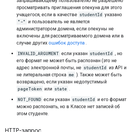
запрашивающему пользователю не разрешено
просматривать приглашения опекуна для этого
учащегося, если в качестве
studentId
указано
"-"
и пользователь не является
администратором домена, если опекуны не
включены для рассматриваемого домена или в
случае других
ошибок доступа
.
INVALID_ARGUMENT
если указан
studentId
, но
его формат не может быть распознан (это не
адрес электронной почты, не
studentId
из API и
не литеральная строка
me
). Также может быть
возвращено, если указан недопустимый
pageToken
или
state
.
NOT_FOUND
если указан
studentId
и его формат
можно распознать, но в Классе нет записей об
этом студенте.
HTTP-запрос