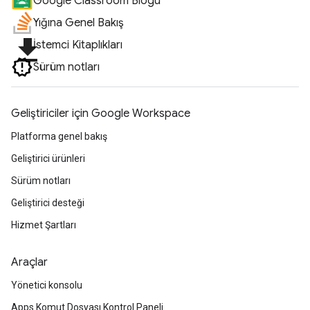
Google Classroom Blogu
Yığına Genel Bakış
file_download
İstemci Kitaplıkları
Sürüm notları
Geliştiriciler için Google Workspace
Platforma genel bakış
Geliştirici ürünleri
Sürüm notları
Geliştirici desteği
Hizmet Şartları
Araçlar
Yönetici konsolu
Apps Komut Dosyası Kontrol Paneli