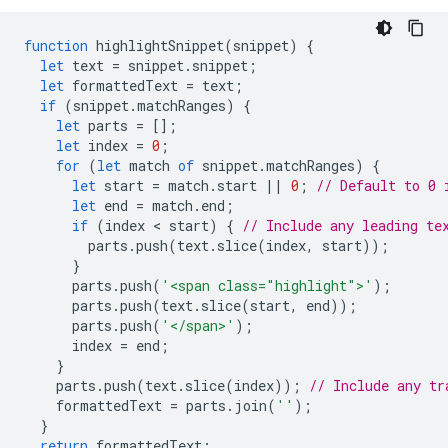
function
highlightSnippet
(
snippet
)
{
let
text
=
snippet
.
snippet
;
let
formattedText
=
text
;
if
(
snippet
.
matchRanges
)
{
let
parts
=
[];
let
index
=
0
;
for
(
let
match
of
snippet
.
matchRanges
)
{
let
start
=
match
.
start
||
0
;
// Default to 0 
let
end
=
match
.
end
;
if
(
index
 < 
start
)
{
// Include any leading te
parts
.
push
(
text
.
slice
(
index
,
start
));
}
parts
.
push
(
'<span class="highlight">'
);
parts
.
push
(
text
.
slice
(
start
,
end
));
parts
.
push
(
'</span>'
);
index
=
end
;
}
parts
.
push
(
text
.
slice
(
index
));
// Include any tr
formattedText
=
parts
.
join
(
''
);
}
return
formattedText
;