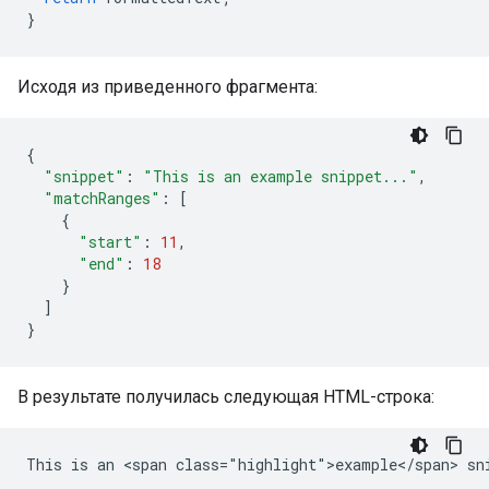
}
Исходя из приведенного фрагмента:
{
"snippet"
:
"This is an example snippet..."
,
"matchRanges"
:
[
{
"start"
:
11
,
"end"
:
18
}
]
}
В результате получилась следующая HTML-строка: