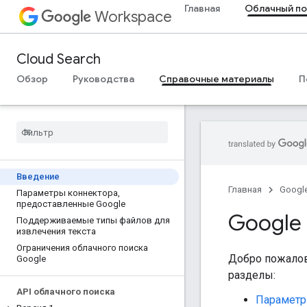
Главная
Облачный по
Workspace
Cloud Search
Обзор
Руководства
Справочные материалы
П
Введение
Главная
Googl
Параметры коннектора
,
предоставленные Google
Google 
Поддерживаемые типы файлов для
извлечения текста
Ограничения облачного поиска
Добро пожалов
Google
разделы:
API облачного поиска
Параметр