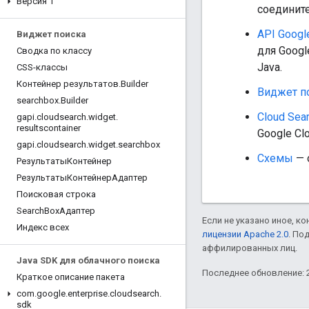
Версия 1
соедините
API Googl
Виджет поиска
для Googl
Сводка по классу
Java.
CSS-классы
Контейнер результатов
.
Builder
Виджет п
searchbox
.
Builder
Cloud Sea
gapi
.
cloudsearch
.
widget
.
resultscontainer
Google Cl
gapi
.
cloudsearch
.
widget
.
searchbox
Схемы
— 
РезультатыКонтейнер
РезультатыКонтейнерАдаптер
Поисковая строка
Search
BoxАдаптер
Если не указано иное, к
Индекс всех
лицензии Apache 2.0
. По
аффилированных лиц.
Java SDK для облачного поиска
Последнее обновление: 2
Краткое описание пакета
com
.
google
.
enterprise
.
cloudsearch
.
sdk