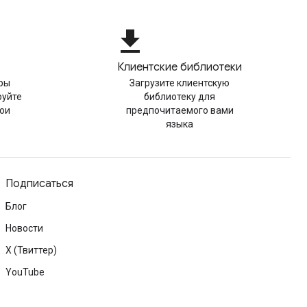
file_download
Клиентские библиотеки
ры
Загрузите клиентскую
руйте
библиотеку для
вои
предпочитаемого вами
языка
Подписаться
Блог
Новости
X (Твиттер)
YouTube