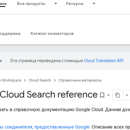
иск
Все продукты
Ресурсы
оддержка
Каталог коннекторов
Эта страница переведена с помощью
Cloud Translation API
.
e Workspace
Cloud Search
Справочные материалы
Cloud Search reference
bookmark_border
ать в справочную документацию Google Cloud. Данная д
ы соединителя, предоставленные Google.
Описание всех п