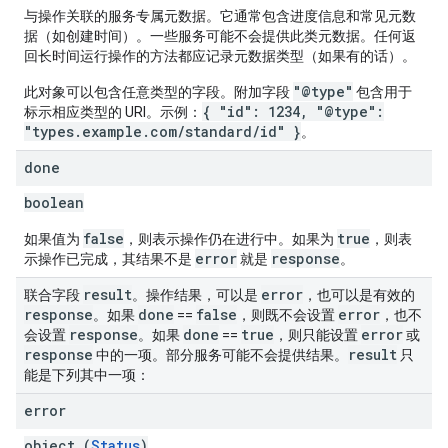
与操作关联的服务专属元数据。它通常包含进度信息和常见元数
据（如创建时间）。一些服务可能不会提供此类元数据。任何返
回长时间运行操作的方法都应记录元数据类型（如果有的话）。
"@type"
此对象可以包含任意类型的字段。附加字段
包含用于
{ "id": 1234, "@type":
标示相应类型的 URI。示例：
"types.example.com/standard/id" }
。
done
boolean
fig
tity
false
true
如果值为
，则表示操作仍在进行中。如果为
，则表
error
response
示操作已完成，其结果不是
就是
。
exing
exing.template
result
error
联合字段
。操作结果，可以是
，也可以是有效的
xing.traverser
response
done
false
error
。如果
==
，则既不会设置
，也不
ing.util
response
done
true
error
会设置
。如果
==
，则只能设置
或
response
result
中的一项。部分服务可能不会提供结果。
只
能是下列其中一项：
ving
error
object (
Status
)