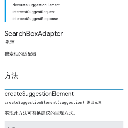
decorateSuggestionElement
interceptSuggestRequest
interceptSuggestResponse
Search
Box
Adapter
界面
搜索框的适配器
fig
tity
exing
方法
exing.template
xing.traverser
create
Suggestion
Element
ing.util
createSuggestionElement(suggestion) 返回元素
ving
实现此方法可替换建议的呈现方式。