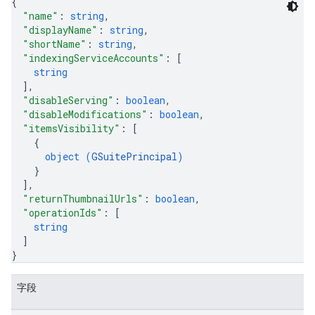
{
"name"
: 
string
,
"displayName"
: 
string
,
"shortName"
: 
string
,
"indexingServiceAccounts"
: 
[
string
]
,
"disableServing"
: 
boolean
,
"disableModifications"
: 
boolean
,
"itemsVisibility"
: 
[
{
object (
GSuitePrincipal
)
}
]
,
"returnThumbnailUrls"
: 
boolean
,
"operationIds"
: 
[
string
]
}
字段