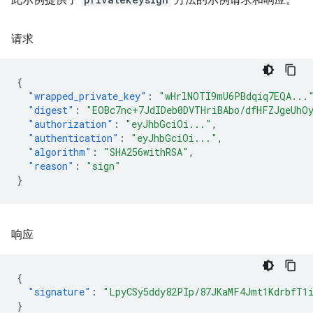
请求
{
"wrapped_private_key"
:
"wHrlNOTI9mU6PBdqiq7EQA...
"digest"
:
"EOBc7nc+7JdIDeb0DVTHriBAbo/dfHFZJgeUhO
"authorization"
:
"eyJhbGciOi..."
,
"authentication"
:
"eyJhbGciOi..."
,
"algorithm"
:
"SHA256withRSA"
,
"reason"
:
"sign"
}
响应
{
"signature"
:
"LpyCSy5ddy82PIp/87JKaMF4Jmt1KdrbfT1
}