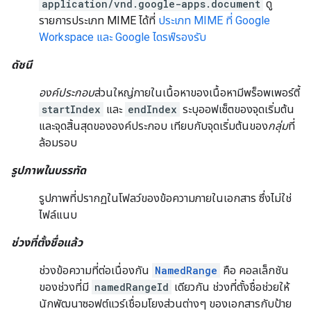
application/vnd.google-apps.document
ดู
รายการประเภท MIME ได้ที่
ประเภท MIME ที่ Google
Workspace และ Google ไดรฟ์รองรับ
ดัชนี
องค์ประกอบ
ส่วนใหญ่ภายในเนื้อหาของเนื้อหามีพร็อพเพอร์ตี้
startIndex
และ
endIndex
ระบุออฟเซ็ตของจุดเริ่มต้น
และจุดสิ้นสุดขององค์ประกอบ เทียบกับจุดเริ่มต้นของ
กลุ่ม
ที่
ล้อมรอบ
รูปภาพในบรรทัด
รูปภาพที่ปรากฏในโฟลว์ของข้อความภายในเอกสาร ซึ่งไม่ใช่
ไฟล์แนบ
ช่วงที่ตั้งชื่อแล้ว
ช่วงข้อความที่ต่อเนื่องกัน
NamedRange
คือ คอลเล็กชัน
ของช่วงที่มี
namedRangeId
เดียวกัน ช่วงที่ตั้งชื่อช่วยให้
นักพัฒนาซอฟต์แวร์เชื่อมโยงส่วนต่างๆ ของเอกสารกับป้าย