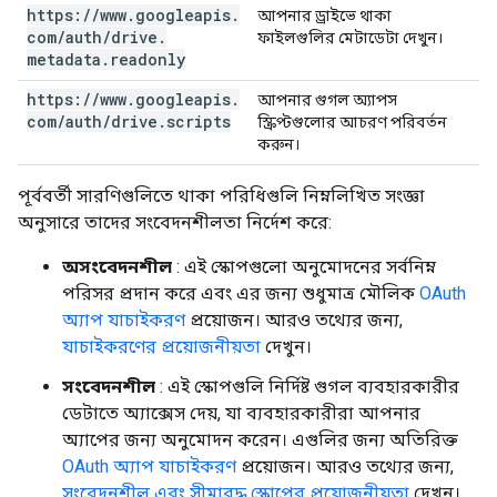
https:
/
/
www
.
googleapis
.
আপনার ড্রাইভে থাকা
com
/
auth
/
drive
.
ফাইলগুলির মেটাডেটা দেখুন।
metadata
.
readonly
https:
/
/
www
.
googleapis
.
আপনার গুগল অ্যাপস
com
/
auth
/
drive
.
scripts
স্ক্রিপ্টগুলোর আচরণ পরিবর্তন
করুন।
পূর্ববর্তী সারণিগুলিতে থাকা পরিধিগুলি নিম্নলিখিত সংজ্ঞা
অনুসারে তাদের সংবেদনশীলতা নির্দেশ করে:
অসংবেদনশীল
: এই স্কোপগুলো অনুমোদনের সর্বনিম্ন
পরিসর প্রদান করে এবং এর জন্য শুধুমাত্র মৌলিক
OAuth
অ্যাপ যাচাইকরণ
প্রয়োজন। আরও তথ্যের জন্য,
যাচাইকরণের প্রয়োজনীয়তা
দেখুন।
সংবেদনশীল
: এই স্কোপগুলি নির্দিষ্ট গুগল ব্যবহারকারীর
ডেটাতে অ্যাক্সেস দেয়, যা ব্যবহারকারীরা আপনার
অ্যাপের জন্য অনুমোদন করেন। এগুলির জন্য অতিরিক্ত
OAuth অ্যাপ যাচাইকরণ
প্রয়োজন। আরও তথ্যের জন্য,
সংবেদনশীল এবং সীমাবদ্ধ স্কোপের প্রয়োজনীয়তা
দেখুন।