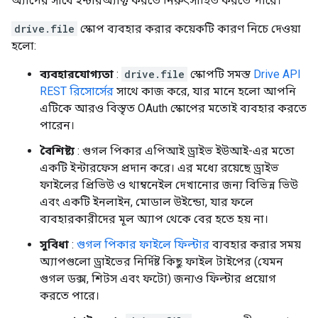
অ্যাপের সাথে ইন্টারঅ্যাক্ট করতে নিরুৎসাহিত করতে পারে।
drive.file
স্কোপ ব্যবহার করার কয়েকটি কারণ নিচে দেওয়া
হলো:
ব্যবহারযোগ্যতা
:
drive.file
স্কোপটি সমস্ত
Drive API
REST রিসোর্সের
সাথে কাজ করে, যার মানে হলো আপনি
এটিকে আরও বিস্তৃত OAuth স্কোপের মতোই ব্যবহার করতে
পারেন।
বৈশিষ্ট্য
: গুগল পিকার এপিআই ড্রাইভ ইউআই-এর মতো
একটি ইন্টারফেস প্রদান করে। এর মধ্যে রয়েছে ড্রাইভ
ফাইলের প্রিভিউ ও থাম্বনেইল দেখানোর জন্য বিভিন্ন ভিউ
এবং একটি ইনলাইন, মোডাল উইন্ডো, যার ফলে
ব্যবহারকারীদের মূল অ্যাপ থেকে বের হতে হয় না।
সুবিধা
:
গুগল পিকার ফাইলে ফিল্টার
ব্যবহার করার সময়
অ্যাপগুলো ড্রাইভের নির্দিষ্ট কিছু ফাইল টাইপের (যেমন
গুগল ডক্স, শিটস এবং ফটো) জন্যও ফিল্টার প্রয়োগ
করতে পারে।