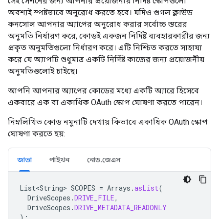
সেই সেশনের জন্য আপনার প্রয়োজনীয় নির্দিষ্ট স্কোপগুলো
অবশ্যই স্পষ্টভাবে অনুরোধ করতে হবে। যদিও গুগল ক্লাউড
কনসোল আপনার অ্যাপের অনুরোধ করার সর্বোচ্চ স্তরের
অনুমতি নির্ধারণ করে, কোডই একজন নির্দিষ্ট ব্যবহারকারীর জন্য
প্রকৃত অনুমতিগুলো নির্ধারণ করে। এটি নিশ্চিত করতে সাহায্য
করে যে অ্যাপটি শুধুমাত্র একটি নির্দিষ্ট কাজের জন্য প্রয়োজনীয়
অনুমতিগুলোই চাইছে।
আপনি আপনার অ্যাপের কোডের মধ্যে একটি অ্যারে হিসেবে
একবারে এক বা একাধিক OAuth স্কোপ ঘোষণা করতে পারেন।
নিম্নলিখিত কোড নমুনাটি দেখায় কিভাবে একাধিক OAuth স্কোপ
ঘোষণা করতে হয়:
জাভা
পাইথন
নোড.জেএস
List<String>
SCOPES
=
Arrays
.
asList
(
DriveScopes
.
DRIVE_FILE
,
DriveScopes
.
DRIVE_METADATA_READONLY
);