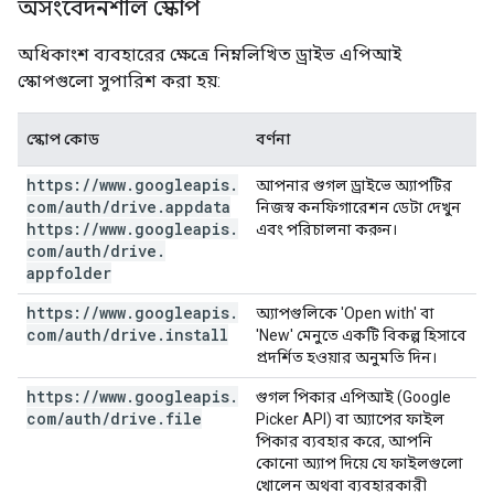
অসংবেদনশীল স্কোপ
অধিকাংশ ব্যবহারের ক্ষেত্রে নিম্নলিখিত ড্রাইভ এপিআই
স্কোপগুলো সুপারিশ করা হয়:
স্কোপ কোড
বর্ণনা
https:
/
/
www
.
googleapis
.
আপনার গুগল ড্রাইভে অ্যাপটির
com
/
auth
/
drive
.
appdata
নিজস্ব কনফিগারেশন ডেটা দেখুন
https:
/
/
www
.
googleapis
.
এবং পরিচালনা করুন।
com
/
auth
/
drive
.
appfolder
https:
/
/
www
.
googleapis
.
অ্যাপগুলিকে 'Open with' বা
com
/
auth
/
drive
.
install
'New' মেনুতে একটি বিকল্প হিসাবে
প্রদর্শিত হওয়ার অনুমতি দিন।
https:
/
/
www
.
googleapis
.
গুগল পিকার এপিআই (Google
com
/
auth
/
drive
.
file
Picker API) বা অ্যাপের ফাইল
পিকার ব্যবহার করে, আপনি
কোনো অ্যাপ দিয়ে যে ফাইলগুলো
খোলেন অথবা ব্যবহারকারী