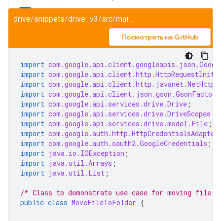
drive/snippets/drive_v3/src/main/java/MoveFileToFolder.java
Посмотреть на GitHub
import
com.google.api.client.googleapis.json.Googl
import
com.google.api.client.http.HttpRequestIniti
import
com.google.api.client.http.javanet.NetHttpT
import
com.google.api.client.json.gson.GsonFactory
import
com.google.api.services.drive.Drive
;
import
com.google.api.services.drive.DriveScopes
;
import
com.google.api.services.drive.model.File
;
import
com.google.auth.http.HttpCredentialsAdapter
import
com.google.auth.oauth2.GoogleCredentials
;
import
java.io.IOException
;
import
java.util.Arrays
;
import
java.util.List
;
/* Class to demonstrate use case for moving file t
public
class
MoveFileToFolder
{