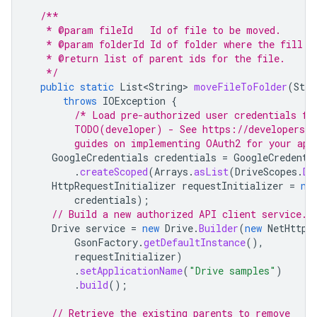
/**
   * @param fileId   Id of file to be moved.
   * @param folderId Id of folder where the fill w
   * @return list of parent ids for the file.
   */
public
static
List<String>
moveFileToFolder
(
Stri
throws
IOException
{
/* Load pre-authorized user credentials fr
        TODO(developer) - See https://developers.g
        guides on implementing OAuth2 for your app
GoogleCredentials
credentials
=
GoogleCredenti
.
createScoped
(
Arrays
.
asList
(
DriveScopes
.
DR
HttpRequestInitializer
requestInitializer
=
ne
credentials
);
// Build a new authorized API client service.
Drive
service
=
new
Drive
.
Builder
(
new
NetHttpT
GsonFactory
.
getDefaultInstance
(),
requestInitializer
)
.
setApplicationName
(
"Drive samples"
)
.
build
();
// Retrieve the existing parents to remove