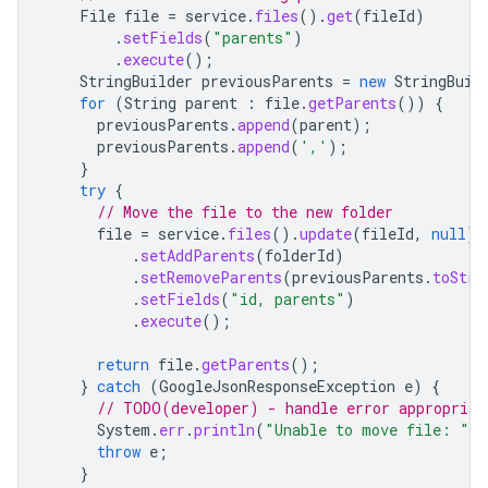
File
file
=
service
.
files
().
get
(
fileId
)
.
setFields
(
"parents"
)
.
execute
();
StringBuilder
previousParents
=
new
StringBuil
for
(
String
parent
:
file
.
getParents
())
{
previousParents
.
append
(
parent
);
previousParents
.
append
(
','
);
}
try
{
// Move the file to the new folder
file
=
service
.
files
().
update
(
fileId
,
null
)
.
setAddParents
(
folderId
)
.
setRemoveParents
(
previousParents
.
toStri
.
setFields
(
"id, parents"
)
.
execute
();
return
file
.
getParents
();
}
catch
(
GoogleJsonResponseException
e
)
{
// TODO(developer) - handle error appropriat
System
.
err
.
println
(
"Unable to move file: "
+
throw
e
;
}