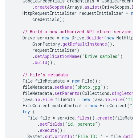
GoogleCredentials
credentials
=
GoogleCredenti
.
createScoped
(
Arrays
.
asList
(
DriveScopes
.
DR
HttpRequestInitializer
requestInitializer
=
ne
credentials
);
// Build a new authorized API client service.
Drive
service
=
new
Drive
.
Builder
(
new
NetHttpT
GsonFactory
.
getDefaultInstance
(),
requestInitializer
)
.
setApplicationName
(
"Drive samples"
)
.
build
();
// File's metadata.
File
fileMetadata
=
new
File
();
fileMetadata
.
setName
(
"photo.jpg"
);
fileMetadata
.
setParents
(
Collections
.
singletonL
java
.
io
.
File
filePath
=
new
java
.
io
.
File
(
"file
FileContent
mediaContent
=
new
FileContent
(
"im
try
{
File
file
=
service
.
files
().
create
(
fileMetad
.
setFields
(
"id, parents"
)
.
execute
();
System
.
out
.
println
(
"File ID: "
+
file
.
getId