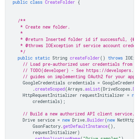
public
class
CreateFolder
{
/**
   * Create new folder.
   *
   * @return Inserted folder id if successful, {@c
   * @throws IOException if service account creden
   */
public
static
String
createFolder
()
throws
IOExc
// Load pre-authorized user credentials from t
// TODO(developer) - See https://developers.go
// guides on implementing OAuth2 for your appl
GoogleCredentials
credentials
=
GoogleCredenti
.
createScoped
(
Arrays
.
asList
(
DriveScopes
.
DR
HttpRequestInitializer
requestInitializer
=
ne
credentials
);
// Build a new authorized API client service.
Drive
service
=
new
Drive
.
Builder
(
new
NetHttpT
GsonFactory
.
getDefaultInstance
(),
requestInitializer
)
.
setApplicationName
(
"Drive samples"
)