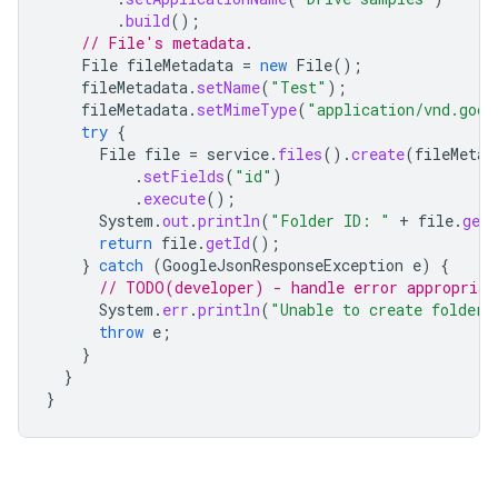
.
build
();
// File's metadata.
File
fileMetadata
=
new
File
();
fileMetadata
.
setName
(
"Test"
);
fileMetadata
.
setMimeType
(
"application/vnd.goog
try
{
File
file
=
service
.
files
().
create
(
fileMetad
.
setFields
(
"id"
)
.
execute
();
System
.
out
.
println
(
"Folder ID: "
+
file
.
getI
return
file
.
getId
();
}
catch
(
GoogleJsonResponseException
e
)
{
// TODO(developer) - handle error appropriat
System
.
err
.
println
(
"Unable to create folder:
throw
e
;
}
}
}