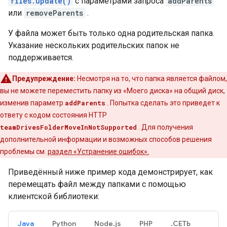
files.update()
с параметрами запроса
addParents
или
removeParents
.
У файла может быть только одна родительская папка.
Указание нескольких родительских папок не
поддерживается.
Предупреждение:
Несмотря на то, что папка является файлом,
вы не можете переместить папку из «Моего диска» на общий диск,
изменив параметр
addParents
. Попытка сделать это приведет к
ответу с кодом состояния HTTP
teamDrivesFolderMoveInNotSupported
. Для получения
дополнительной информации и возможных способов решения
проблемы см.
раздел «Устранение ошибок».
Приведённый ниже пример кода демонстрирует, как
перемещать файл между папками с помощью
клиентской библиотеки:
Java
Python
Node.js
PHP
.СЕТЬ