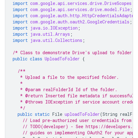
import
com.google.api.services.drive.DriveScopes
;
import
com.google.api.services.drive.model.File
;
import
com.google.auth.http.HttpCredentialsAdapter
import
com.google.auth.oauth2.GoogleCredentials
;
import
java.io.IOException
;
import
java.util.Arrays
;
import
java.util.Collections
;
/* Class to demonstrate Drive's upload to folder u
public
class
UploadToFolder
{
/**
   * Upload a file to the specified folder.
   *
   * @param realFolderId Id of the folder.
   * @return Inserted file metadata if successful,
   * @throws IOException if service account creden
   */
public
static
File
uploadToFolder
(
String
realFol
// Load pre-authorized user credentials from t
// TODO(developer) - See https://developers.go
// guides on implementing OAuth2 for your appl