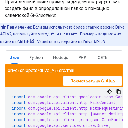
Приведённый ниже пример кода демонстрирует, как
создать файл в определённой папке с помощью
клиентской библиотеки:
Примечание:
Если вы используете более старую версию Drive
API v2, используйте метод
files.insert
. Примеры кода можно
найти на
GitHub
. Узнайте, как
перейти на Drive API v3
.
Java
Python
Node.js
PHP
.СЕТЬ
drive/snippets/drive_v3/src/main/java/UploadToFolder.java
Посмотреть на GitHub
import
com.google.api.client.googleapis.json.Googl
import
com.google.api.client.http.FileContent
;
import
com.google.api.client.http.HttpRequestIniti
import
com.google.api.client.http.javanet.NetHttpT
import
com.google.api.client.json.gson.GsonFactory
import
com.google.api.services.drive.Drive
;