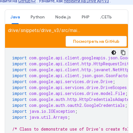
найти на
GitHub
. Узнайте, как
перейти на Drive API v3
.
Java
Python
Node.js
PHP
.СЕТЬ
drive/snippets/drive_v3/src/main/java/CreateFolder.java
Посмотреть на GitHub
import
com.google.api.client.googleapis.json.Googl
import
com.google.api.client.http.HttpRequestIniti
import
com.google.api.client.http.javanet.NetHttpT
import
com.google.api.client.json.gson.GsonFactory
import
com.google.api.services.drive.Drive
;
import
com.google.api.services.drive.DriveScopes
;
import
com.google.api.services.drive.model.File
;
import
com.google.auth.http.HttpCredentialsAdapter
import
com.google.auth.oauth2.GoogleCredentials
;
import
java.io.IOException
;
import
java.util.Arrays
;
/* Class to demonstrate use of Drive's create fold