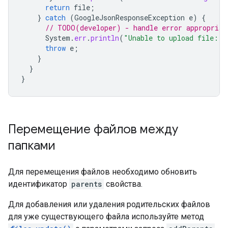
return
file
;
}
catch
(
GoogleJsonResponseException
e
)
{
// TODO(developer) - handle error appropriat
System
.
err
.
println
(
"Unable to upload file: "
throw
e
;
}
}
}
Перемещение файлов между
папками
Для перемещения файлов необходимо обновить
идентификатор
parents
свойства.
Для добавления или удаления родительских файлов
для уже существующего файла используйте метод