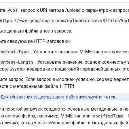
йте
POST
запрос к URI метода /upload с параметром запрос
https://www.googleapis.com/upload/drive/v3/files?up
те данные файла в тело запроса.
ьте следующие HTTP-заголовки:
Content-Type
. Установите значение MIME-типа загружаемо
Content-Length
. Установите значение, равное количеству
спользуется кодировка с пошаговой передачей данных, этот
ьте запрос. Если запрос выполнен успешно, сервер вернет
сте с метаданными файла. {HTTP}
Для обновления существующего файла используйте
PATCH
.
и простой загрузки создаются основные метаданные, а н
на основе файла, например, MIME-тип или
modifiedTime
.
в случаях, когда у вас небольшие файлы и метаданные фай