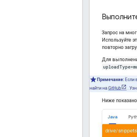
Выполните
Запрос на мно
Используйте э
повторно загру
Для выполнени
uploadType=m
Примечание:
Если 
найти на
GitHub
. Узн
Ниже показано
Java
Pyt
drive/snippets