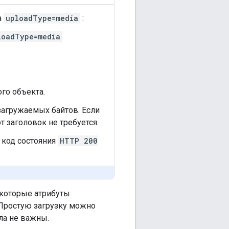
а
uploadType=media
:
loadType=media
го объекта.
 загружаемых байтов. Если
 заголовок не требуется.
 код состояния
HTTP 200
екоторые атрибуты
 Простую загрузку можно
ла не важны.