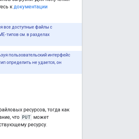
тесь к
документации
 все доступные файлы с
E-типов см. в разделах
льзуя пользовательский интерфейс
ип определить не удается, он
айловых ресурсов, тогда как
ние, что
PUT
может
ествующему ресурсу.