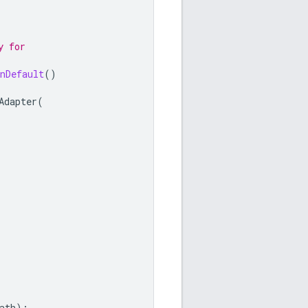
y for
nDefault
()
Adapter
(
ath
);