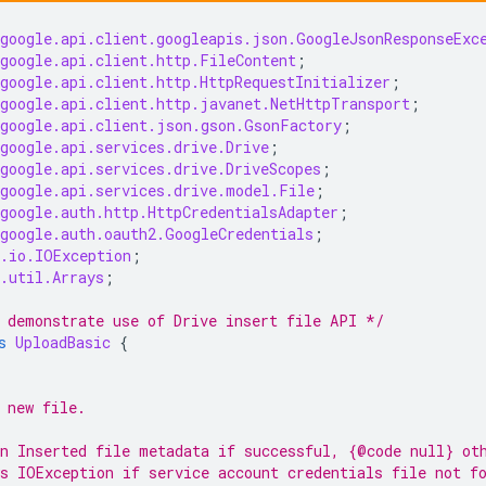
google.api.client.googleapis.json.GoogleJsonResponseExc
google.api.client.http.FileContent
;
google.api.client.http.HttpRequestInitializer
;
google.api.client.http.javanet.NetHttpTransport
;
google.api.client.json.gson.GsonFactory
;
google.api.services.drive.Drive
;
google.api.services.drive.DriveScopes
;
google.api.services.drive.model.File
;
google.auth.http.HttpCredentialsAdapter
;
google.auth.oauth2.GoogleCredentials
;
.io.IOException
;
.util.Arrays
;
 demonstrate use of Drive insert file API */
s
UploadBasic
{
 new file.
n Inserted file metadata if successful, {@code null} ot
s IOException if service account credentials file not f