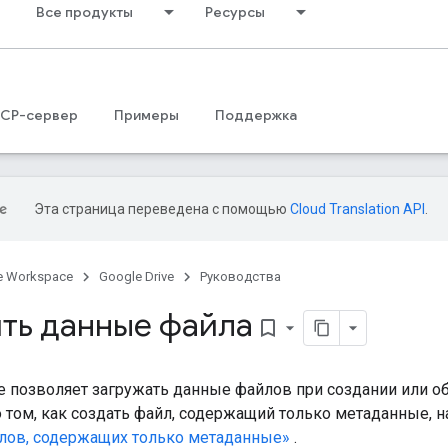
Все продукты
Ресурсы
CP-сервер
Примеры
Поддержка
Эта страница переведена с помощью
Cloud Translation API
.
e Workspace
Google Drive
Руководства
ить данные файла
bookmark_border
ive позволяет загружать данные файлов при создании или 
ом, как создать файл, содержащий только метаданные, на
лов, содержащих только метаданные»
.