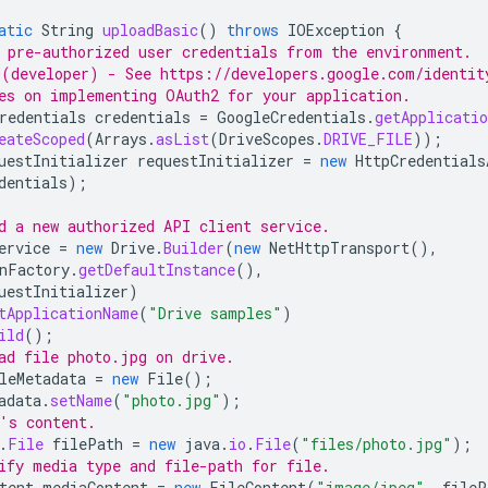
atic
String
uploadBasic
()
throws
IOException
{
 pre-authorized user credentials from the environment.
(developer) - See https://developers.google.com/identit
es on implementing OAuth2 for your application.
redentials
credentials
=
GoogleCredentials
.
getApplicatio
eateScoped
(
Arrays
.
asList
(
DriveScopes
.
DRIVE_FILE
));
uestInitializer
requestInitializer
=
new
HttpCredentials
dentials
);
d a new authorized API client service.
ervice
=
new
Drive
.
Builder
(
new
NetHttpTransport
(),
nFactory
.
getDefaultInstance
(),
uestInitializer
)
tApplicationName
(
"Drive samples"
)
ild
();
ad file photo.jpg on drive.
leMetadata
=
new
File
();
adata
.
setName
(
"photo.jpg"
);
's content.
.
File
filePath
=
new
java
.
io
.
File
(
"files/photo.jpg"
);
ify media type and file-path for file.
tent
mediaContent
=
new
FileContent
(
"image/jpeg"
,
fileP