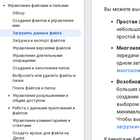
Управление файлами и папками
Вы можете выпо
Обзор
Создание файлов и управление
Простая 
ими
небольшо
Загрузить данные файла
простой з
Загрузка и экспорт файлов
Многоком
Управление версиями файлов
передачи
Управление длительными
операциями
одном зап
Создание и заполнение папок
многоком
Выбросить или удалить файлы и
папки
Возобнов
Поиск файлов и папок
больших ф
Управление разрешениями и
создании
общим доступом
выбором 
Работа с данными приложений и
минималь
файлов
Чтобы вы
Управление комментариями и
ответами
загрузки»
Создать ярлык для файла на
Диске
Клиентские биб