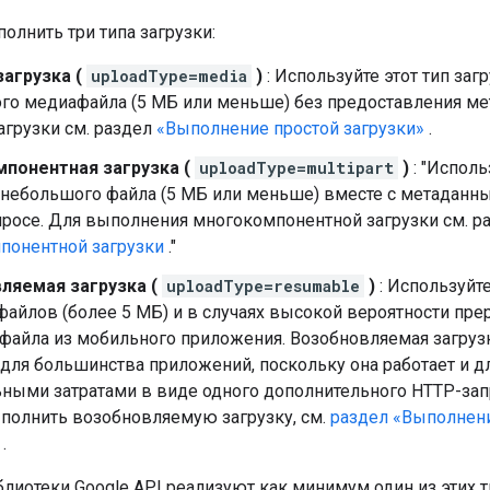
лнить три типа загрузки:
загрузка (
uploadType=media
)
: Используйте этот тип заг
го медиафайла (5 МБ или меньше) без предоставления м
агрузки см. раздел
«Выполнение простой загрузки»
.
понентная загрузка (
uploadType=multipart
)
: "Исполь
 небольшого файла (5 МБ или меньше) вместе с метаданн
росе. Для выполнения многокомпонентной загрузки см. р
понентной загрузки
."
ляемая загрузка (
uploadType=resumable
)
: Используйте
айлов (более 5 МБ) и в случаях высокой вероятности прер
 файла из мобильного приложения. Возобновляемая загруз
для большинства приложений, поскольку она работает и д
ными затратами в виде одного дополнительного HTTP-запр
полнить возобновляемую загрузку, см.
раздел «Выполнен
.
лиотеки Google API реализуют как минимум один из этих т