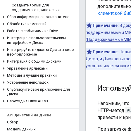
Создайте ярлык для
дополнительно
содержимого приложения
клиентской би
Сбор информации о пользователе
Обработка изменений
Примечание:
В док
Работа с событиями из Drive
поддерживаемыми MIME-
Интеграция с пользовательским
"Поддерживаемые MIME-
интерфейсом Диска
Интегрируйте виджеты Диска в свое
Примечание:
Польз
веб-приложение
Диска, и Диск попытае
Интеграция с общими дисками
устанавливается как
a
Управление ярлыками
Методы и лучшие практики
Устранение неполадок
Использу
Опубликуйте свое приложение для
Диска
Переход на Drive API v3
Напомним, что
HTTP-метод
P
API действий на Диске
привести к кр
Обзор
При загрузке 
Модель данных