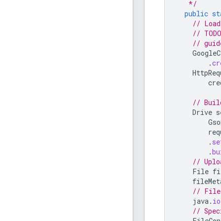
   */
public
st
// Load
// TODO
// guid
GoogleC
.
cr
HttpReq
cre
// Buil
Drive
s
Gso
req
.
se
.
bu
// Uplo
File
fi
fileMet
// File
java
.
io
// Spec
FileCon