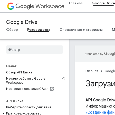
Главная
Google Drive
Workspace
Google Drive
Обзор
Руководства
Справочные материалы
M
Начать
Главная
Googl
Обзор API Диска
Начало работы с Google
Загруз
Workspace
Настроить согласие OAuth
API Google Dr
API Диска
Информацию о т
Выберите области действия
«Создание фай
Краткое руководство