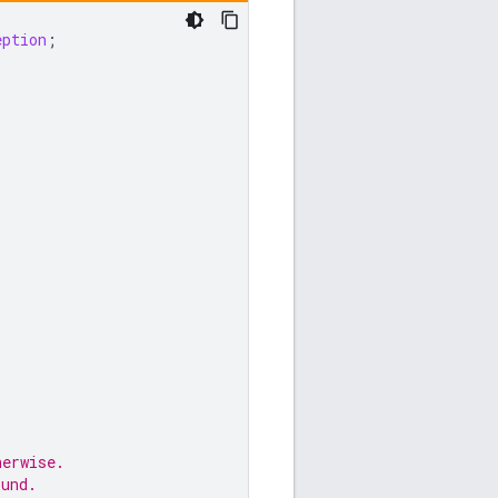
eption
;
herwise.
ound.