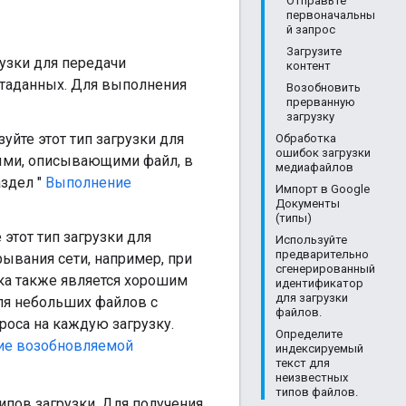
Отправьте
первоначальны
й запрос
Загрузите
рузки для передачи
контент
етаданных. Для выполнения
Возобновить
прерванную
загрузку
зуйте этот тип загрузки для
Обработка
ошибок загрузки
ыми, описывающими файл, в
медиафайлов
аздел "
Выполнение
Импорт в Google
Документы
(типы)
 этот тип загрузки для
Используйте
предварительно
ывания сети, например, при
сгенерированный
ка также является хорошим
идентификатор
для загрузки
ля небольших файлов с
файлов.
оса на каждую загрузку.
Определите
ие возобновляемой
индексируемый
текст для
неизвестных
типов файлов.
ипов загрузки. Для получения