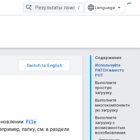
/
Содержание
Используйте
PATCH вместо
PUT
Выполните
простую
загрузку.
Выполните
многокомпонентн
ую загрузку.
Выполните
обновлении
File
.
загрузку с
возможностью
пример, папку, см. в разделе
возобновления.