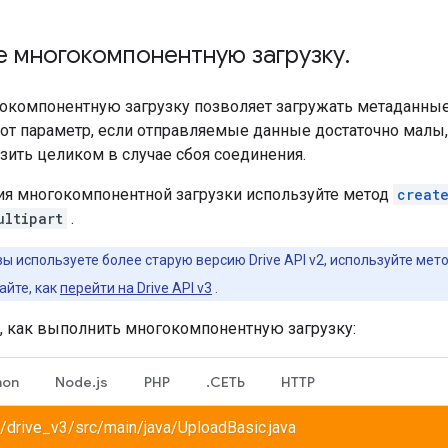
 многокомпонентную загрузку
.
гокомпонентную загрузку позволяет загружать метаданные
тот параметр, если отправляемые данные достаточно малы
зить целиком в случае сбоя соединения.
я многокомпонентной загрузки используйте метод
creat
ultipart
.
вы используете более старую версию Drive API v2, используйте мет
айте, как
перейти на Drive API v3
.
, как выполнить многокомпонентную загрузку:
hon
Node.js
PHP
.СЕТЬ
HTTP
/drive_v3/src/main/java/UploadBasic.java