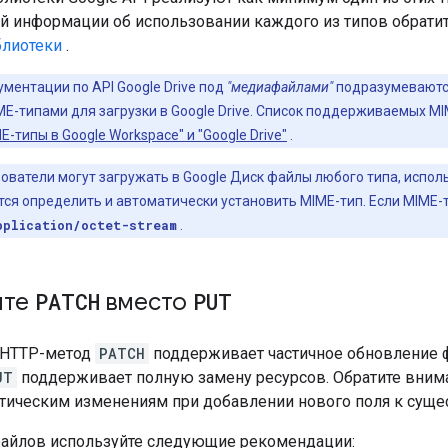
й информации об использовании каждого из типов обрати
блиотеки
.
ументации по API Google Drive под
"медиафайлами"
подразумеваются
типами для загрузки в Google Drive. Список поддерживаемых MIM
типы в Google Workspace" и "Google Drive"
.
ователи могут загружать в Google Диск файлы любого типа, испо
тся определить и автоматически установить MIME-тип. Если MIME-т
pplication/octet-stream
.
йте
PATCH
вместо
PUT
 HTTP-метод
PATCH
поддерживает частичное обновление ф
UT
поддерживает полную замену ресурсов. Обратите внима
итическим изменениям при добавлении нового поля к сущ
файлов используйте следующие рекомендации: