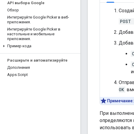
API выбора Google
Созда
Обзор
Интегрируйте Google Picker в веб-
POST 
приложения
.
Интегрируйте Google Picker в
Добавь
настольные и мобильные
приложения
.
Добав
Пример кода
Расширьте и автоматизируйте
Дополнения
и
Apps Script
Отправ
OK
вме
Примечание:
При выполнени
определяются 
использовать 