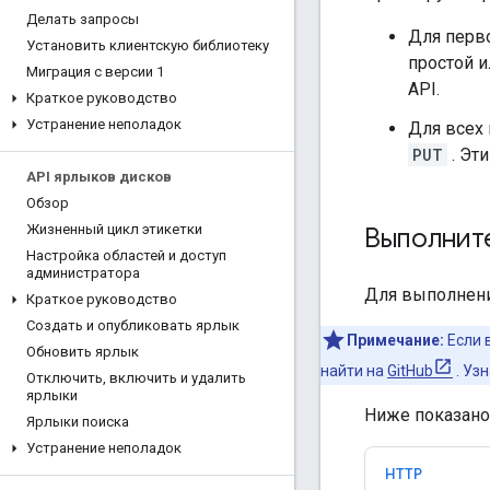
Делать запросы
Для перво
Установить клиентскую библиотеку
простой 
Миграция с версии 1
API.
Краткое руководство
Устранение неполадок
Для всех 
PUT
. Эт
API ярлыков дисков
Обзор
Жизненный цикл этикетки
Выполните
Настройка областей и доступ
администратора
Для выполнени
Краткое руководство
Создать и опубликовать ярлык
Примечание:
Если 
Обновить ярлык
найти на
GitHub
. Узн
Отключить
,
включить и удалить
ярлыки
Ниже показано,
Ярлыки поиска
Устранение неполадок
HTTP