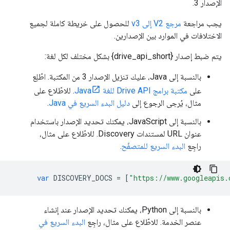
الإصدار 3.
يجب مراجعة
مرجع V2 إلى v3
للحصول على خريطة كاملة لجميع
الاختلافات في الموارد بين الإصدارين.
يتم ضبط إصدار {drive_api_short} بشكل مختلف لكل لغة:
بالنسبة إلى Java، عليك تنزيل الإصدار 3 من المكتبة. اطّلِع
على
مكتبة برامج Drive API للغة Java
. للاطّلاع على
مثال، يُرجى الرجوع إلى
دليل البدء السريع في Java
.
بالنسبة إلى JavaScript، يمكنك تحديد الإصدار باستخدام
عنوان URL لمستندات Discovery. للاطّلاع على مثال،
راجِع
البدء السريع للمتصفّح
.
var
DISCOVERY_DOCS
=
[
"https://www.googleapis.
بالنسبة إلى Python، يمكنك تحديد الإصدار عند إنشاء
عنصر الخدمة. للاطّلاع على مثال، راجِع
البدء السريع في