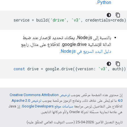
.
Python
service
=
build
(
'drive'
,
'v3'
,
credentials
=
creds
)
بالنسبة إلى Node.js، يمكنك تحديد الإصدار عند ضبط
الدالة الإنشائية google.drive. للاطّلاع على مثال، راجِع
دليل البدء السريع في Node.js
.
const
drive
=
google
.
drive
({
version
:
'v3'
,
auth
})
إنّ محتوى هذه الصفحة مرخّص بموجب
ترخيص Creative Commons Attribution
4.0‏
ما لم يُنصّ على خلاف ذلك، ونماذج الرموز مرخّصة بموجب
ترخيص Apache 2.0‏
.
للاطّلاع على التفاصيل، يُرجى مراجعة
سياسات موقع Google Developers‏
. إنّ Java
هي علامة تجارية مسجَّلة لشركة Oracle و/أو شركائها التابعين.
تاريخ التعديل الأخير: 2026-04-25 (حسب التوقيت العالمي المتفَّق عليه)