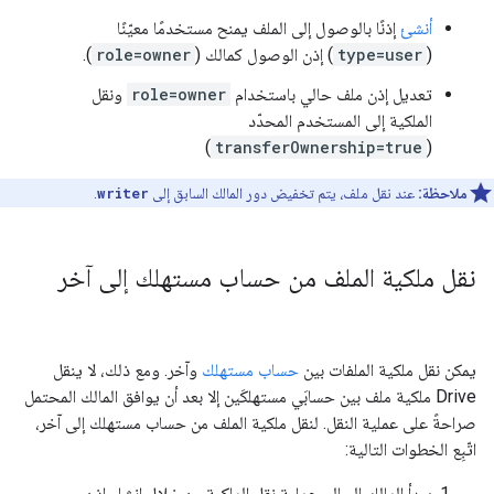
أنشئ
إذنًا بالوصول إلى الملف يمنح مستخدمًا معيّنًا
(
type=user
) إذن الوصول كمالك (
role=owner
).
تعديل إذن ملف حالي باستخدام
role=owner
ونقل
الملكية إلى المستخدم المحدّد
)
transferOwnership=true
(
ملاحظة:
عند نقل ملف، يتم تخفيض دور المالك السابق إلى
writer
.
نقل ملكية الملف من حساب مستهلك إلى آخر
يمكن نقل ملكية الملفات بين
حساب مستهلك
وآخر. ومع ذلك، لا ينقل
Drive ملكية ملف بين حسابَي مستهلكَين إلا بعد أن يوافق المالك المحتمل
صراحةً على عملية النقل. لنقل ملكية الملف من حساب مستهلك إلى آخر،
اتّبِع الخطوات التالية:
يبدأ المالك الحالي عملية نقل الملكية من خلال إنشاء إذن