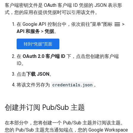
客户端密钥文件是 OAuth 客户端 ID 凭据的 JSON 表示形
式，您的应用在提供凭据时可以引用该文件。
menu
在 Google API 控制台中，依次前往“菜单”图标
>
API 和服务
>
凭据
。
转到“凭据”页面
在
OAuth 2.0 客户端 ID
下，点击您创建的客户端
ID。
点击
下载 JSON
。
将该文件另存为
credentials.json
。
创建并订阅 Pub
/
Sub 主题
在本部分中，您将创建一个 Pub/Sub 主题并订阅该主题。
您的 Pub/Sub 主题充当通知端点，您的 Google Workspace