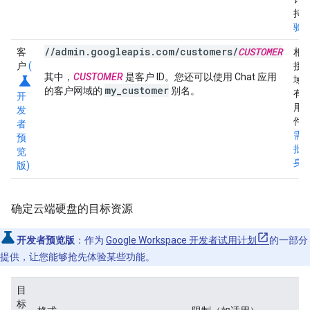
持
验
//admin.googleapis.com/customers/
CUSTOMER
客
相
户
(
接
其中，
CUSTOMER
是客户 ID。您还可以使用 Chat 应用
science
域
my_customer
的客户网域的
别名。
有
开
用
发
件
者
需
预
批
览
身
版)
确定云端硬盘的目标资源
开发者预览版
：作为
Google Workspace 开发者试用计划
的一部分
提供，让您能够抢先体验某些功能。
目
标