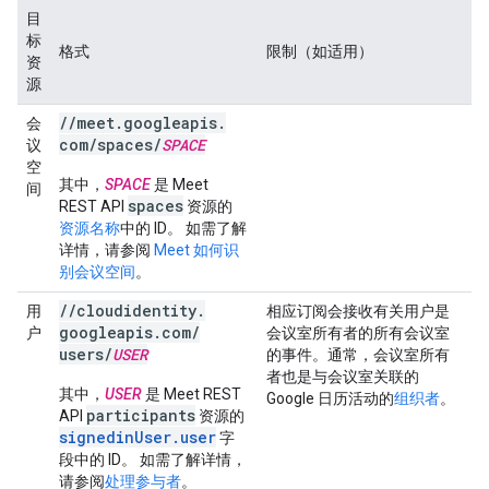
目
标
格式
限制（如适用）
资
源
/
/
meet
.
googleapis
.
会
com
/
spaces
/
SPACE
议
空
其中，
SPACE
是 Meet
间
spaces
REST API
资源的
资源名称
中的 ID。 如需了解
详情，请参阅
Meet 如何识
别会议空间
。
/
/
cloudidentity
.
用
相应订阅会接收有关用户是
googleapis
.
com
/
户
会议室所有者的所有会议室
users
/
USER
的事件。通常，会议室所有
者也是与会议室关联的
其中，
USER
是 Meet REST
Google 日历活动的
组织者
。
participants
API
资源的
signedinUser.user
字
段中的 ID。 如需了解详情，
请参阅
处理参与者
。