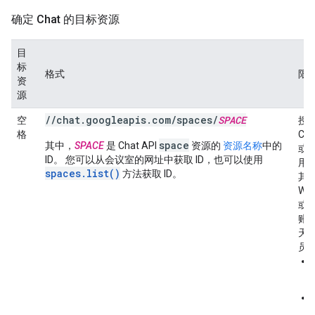
确定 Chat 的目标资源
目
标
格式
限
资
源
//chat.googleapis.com/spaces/
SPACE
空
授
格
Ch
space
其中，
SPACE
是 Chat API
资源的
资源名称
中的
或 C
ID。 您可以从会议室的网址中获取 ID，也可以使用
用
spaces.list()
方法获取 ID。
其 G
Wor
或 G
账
天
员