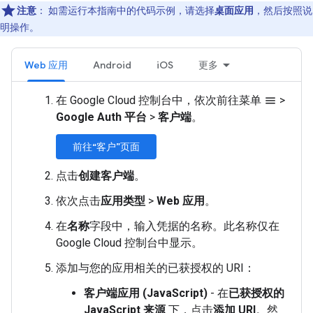
注意
：
如需运行本指南中的代码示例，请选择
桌面应用
，然后按照说
明操作。
Web 应用
Android
iOS
更多
在 Google Cloud 控制台中，依次前往菜单
>
menu
Google Auth 平台
>
客户端
。
前往“客户”页面
点击
创建客户端
。
依次点击
应用类型
>
Web 应用
。
在
名称
字段中，输入凭据的名称。此名称仅在
Google Cloud 控制台中显示。
添加与您的应用相关的已获授权的 URI：
客户端应用 (JavaScript)
- 在
已获授权的
JavaScript 来源
下，点击
添加 URI
。然