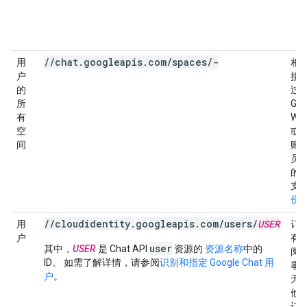
//chat.googleapis.com/spaces/-
用
相
户
接
的
过
所
Goo
有
Wor
空
或 G
间
账
员
的
支
份
//cloudidentity.googleapis.com/users/
USER
用
订
户
有
user
其中，
USER
是 Chat API
资源的
资源名称
中的
阅
ID。 如需了解详情，请参阅
识别和指定 Google Chat 用
事
户
。
无
他
订