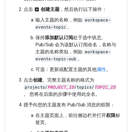
点击
创建主题
，然后执行以下操作：
add_box
输入主题的名称，例如
workspace-
events-topic
。
保持
添加默认订阅
处于选中状态。
Pub/Sub 会为该默认订阅命名，名称与
主题的名称类似，例如
workspace-
events-topic-sub
。
可选：更新或配置主题的其他
属性
。
点击
创建
。完整主题名称的格式为
projects/
PROJECT_ID
/topics/
TOPIC_ID
。 您将在后面的步骤中使用此全名。
授予向您的主题发布 Pub/Sub 消息的权限：
在主题页面上，前往侧边栏并打开
权限
标
签页。