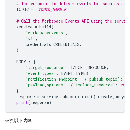
# The endpoint to deliver events to, such as a G
TOPIC
=
'
TOPIC_NAME
'
# Call the Workspace Events API using the servic
service
=
build
(
'workspaceevents'
,
'v1'
,
credentials
=
CREDENTIALS
,
)
BODY
=
{
'target_resource'
:
TARGET_RESOURCE
,
'event_types'
:
EVENT_TYPES
,
'notification_endpoint'
:
{
'pubsub_topic'
:
TO
'payload_options'
:
{
'include_resource'
:
RESO
}
response
=
service
.
subscriptions
()
.
create
(
body
=
B
print
(
response
)
替换以下内容：