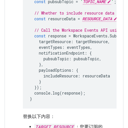
const
pubsubTopic
=
'
TOPIC_NAME
'
;
// Whether to include resource data or no
const
resourceData
=
RESOURCE_DATA
;
// Call the Workspace Events API using t
const
response
=
WorkspaceEvents
.
Subscrip
targetResource
:
targetResource
,
eventTypes
:
eventTypes
,
notificationEndpoint
:
{
pubsubTopic
:
pubsubTopic
,
},
payloadOptions
:
{
includeResource
:
resourceData
}
});
console
.
log
(
response
);
}
替换以下内容：
TARGET_RESOURCE
：您要订阅的