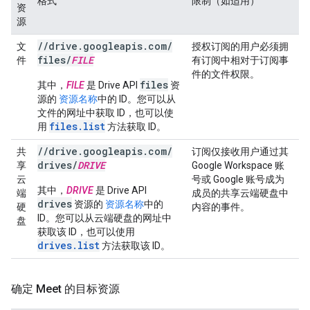
格式
限制（如适用）
资
源
/
/
drive
.
googleapis
.
com
/
文
授权订阅的用户必须拥
files
/
FILE
件
有订阅中相对于订阅事
件的文件权限。
files
其中，
FILE
是 Drive API
资
源的
资源名称
中的 ID。您可以从
文件的网址中获取 ID，也可以使
files.list
用
方法获取 ID。
/
/
drive
.
googleapis
.
com
/
共
订阅仅接收用户通过其
drives
/
DRIVE
享
Google Workspace 账
云
号或 Google 账号成为
其中，
DRIVE
是 Drive API
端
成员的共享云端硬盘中
drives
资源的
资源名称
中的
硬
内容的事件。
ID。您可以从云端硬盘的网址中
盘
获取该 ID，也可以使用
drives.list
方法获取该 ID。
确定 Meet 的目标资源