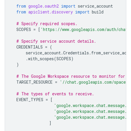
from
google.oauth2
import
service_account
from
apiclient.discovery
import
build
# Specify required scopes.
SCOPES
=
[
'https://www.googleapis.com/auth/chat.
# Specify service account details.
CREDENTIALS
=
(
service_account
.
Credentials
.
from_service_acc
.
with_scopes
(
SCOPES
)
)
# The Google Workspace resource to monitor for e
TARGET_RESOURCE
=
'//chat.googleapis.com/spaces/
# The types of events to receive.
EVENT_TYPES
=
[
'google.workspace.chat.message.v
'google.workspace.chat.message.v
'google.workspace.chat.message.v
]