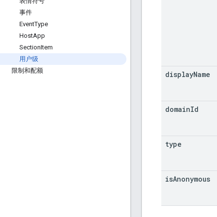
表情符号
事件
Event
Type
Host
App
Section
Item
用户级
限制和配额
display
Name
domain
Id
type
is
Anonymous