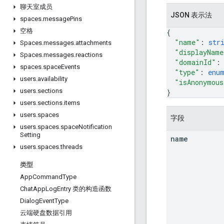
聊天室成员
JSON 表示法
spaces
.
message
Pins
空格
{
"name"
: 
str
Spaces
.
messages
.
attachments
"displayName
Spaces
.
messages
.
reactions
"domainId"
:
spaces
.
space
Events
"type"
: 
enu
users
.
availability
"isAnonymous
users
.
sections
}
users
.
sections
.
items
users
.
spaces
字段
users
.
spaces
.
space
Notification
Setting
name
users
.
spaces
.
threads
类型
App
Command
Type
Chat
App
Log
Entry 类的构造函数
Dialog
Event
Type
云端硬盘数据引用