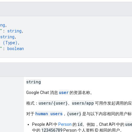
ing
,
"
: 
string
,
 
string
,
m (
Type
)
,
"
: 
boolean
string
user
Google Chat 消息
的资源名称。
users/{user}
users/app
格式：
。
可用作发起调用的
human users
{user}
对于
，
是与以下内容相同的用户标
id
us
People API 中
Person
的
。例如，Chat API 中的
123456789
中的
Person 个人资料 ID 相同的用户。