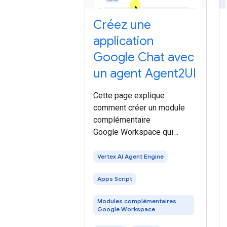
Créez une
application
Google Chat avec
un agent Agent2UI
Cette page explique
comment créer un module
complémentaire
Google Workspace qui
fonctionne dans Google Chat
et interagit avec un agent d'IA
Vertex AI Agent Engine
qui utilise le protocole
Apps Script
Agent2UI (A2UI). Vous
développez l'agent à l'aide
Modules complémentaires
de l' Agent Development Kit
Google Workspace
(ADK)