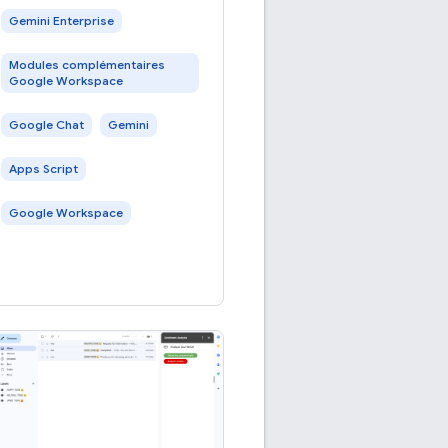
avec un agent IA Gemini
Gemini Enterprise
Enterprise. Les agents IA
Modules complémentaires
perçoivent leur
Google Workspace
environnement de manière
autonome, raisonnent et
Google Chat
Gemini
exécutent des
Apps Script
Google Workspace