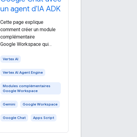
un agent d'IA ADK
Cette page explique
comment créer un module
complémentaire
Google Workspace qui
fonctionne dans Google Chat
et qui interagit avec un agent
Vertex AI
d'IA Agent Development Kit
Vertex AI Agent Engine
(ADK) hébergé dans
Vertex AI Agent Engine. Les
Modules complémentaires
agents IA perçoivent leur
Google Workspace
Gemini
Google Workspace
Google Chat
Apps Script