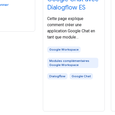
onner
Dialogflow ES
Cette page explique
comment créer une
application Google Chat en
tant que module
complémentaire Google
Workspace qui utilise
Google Workspace
Dialogflow ES pour
Modules complémentaires
comprendre le langage
Google Workspace
naturel et y répondre. Vous
pouvez également utiliser
Dialogflow
Google Chat
Dialogflow CX, qui est