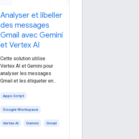
Analyser et libeller
des messages
Gmail avec Gemini
et Vertex AI
Cette solution utilise
Vertex AI et Gemini pour
analyser les messages
Gmail et les étiqueter en
fonction de leur sentiment.
Niveau de programmation:
Apps Script
intermédiaire Durée:
Google Workspace
30 minutes Type de projet:
module complémentaire
Vertex AI
Gemini
Gmail
Google Workspace Cette
solution