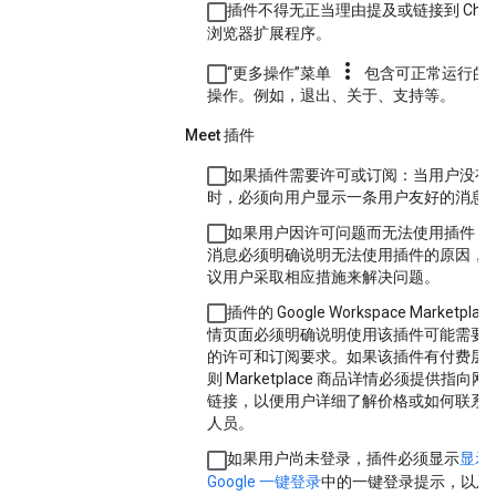
插件不得无正当理由提及或链接到 Chro
浏览器扩展程序。
more_vert
“更多操作”菜单
包含可正常运行的
操作。例如，退出、关于、支持等。
Meet 插件
如果插件需要许可或订阅：当用户没有
时，必须向用户显示一条用户友好的消息
如果用户因许可问题而无法使用插件，
消息必须明确说明无法使用插件的原因，
议用户采取相应措施来解决问题。
插件的 Google Workspace Marketplac
情页面必须明确说明使用该插件可能需要
的许可和订阅要求。如果该插件有付费层
则 Marketplace 商品详情必须提供指向网
链接，以便用户详细了解价格或如何联系
人员。
如果用户尚未登录，插件必须显示
显示
Google 一键登录
中的一键登录提示，以及