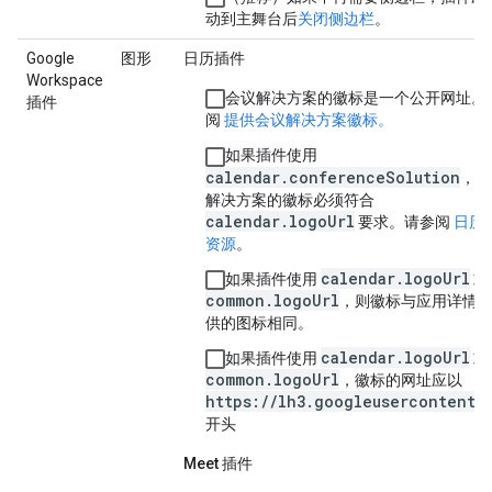
动到主舞台后
关闭侧边栏
。
Google
图形
日历插件
Workspace
会议解决方案的徽标是一个公开网址。
插件
阅
提供会议解决方案徽标。
如果插件使用
calendar.conferenceSolution
，则
解决方案的徽标必须符合
calendar.logoUrl
要求。请参阅
日历
资源
。
calendar.logoUrl
如果插件使用
或
common.logoUrl
，则徽标与应用详情
供的图标相同。
calendar.logoUrl
如果插件使用
或
common.logoUrl
，徽标的网址应以
https://lh3.googleusercontent.
开头
Meet 插件