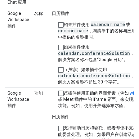
Chat 应用
Google
名称
日历插件
Workspace
calendar.name
如果插件使用
或
插件
common.name
，则清单中的名称与应用
中提供的名称相同。
如果插件使用
calendar.conferenceSolution
，则
解决方案名称不包含“Google 日历”。
（
推荐
）如果插件使用
calendar.conferenceSolution
，则
解决方案名称不超过 30 个字符。
Google
功能
该插件使用正确的界面元素（例如
widg
Workspace
或 Meet 插件中的 iframe 界面）来实现
插件
功能。例如，使用开关选择布尔值。
日历插件
支持辅助日历和委托，或者即使不支持
能妥善处理。例如，如果用户在创建活动